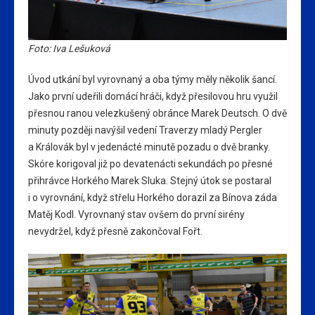
Foto: Iva Lešuková
Úvod utkání byl vyrovnaný a oba týmy měly několik šancí.
Jako první udeřili domácí hráči, když přesilovou hru využil
přesnou ranou velezkušený obránce Marek Deutsch. O dvě
minuty později navýšil vedení Traverzy mladý Pergler
a Královák byl v jedenácté minutě pozadu o dvě branky.
Skóre korigoval již po devatenácti sekundách po přesné
přihrávce Horkého Marek Sluka. Stejný útok se postaral
i o vyrovnání, když střelu Horkého dorazil za Bínova záda
Matěj Kodl. Vyrovnaný stav ovšem do první sirény
nevydržel, když přesně zakončoval Fořt.