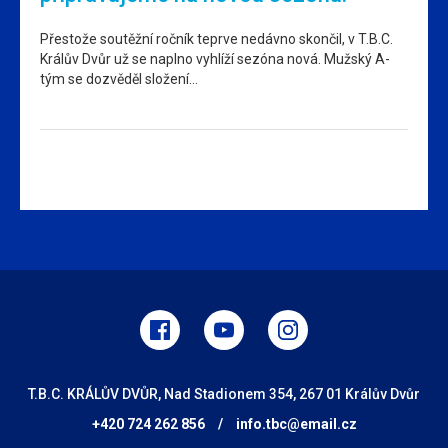
Přestože soutěžní ročník teprve nedávno skončil, v T.B.C.
Králův Dvůr už se naplno vyhlíží sezóna nová. Mužský A-
tým se dozvěděl složení…
T.B.C. KRÁLŮV DVŮR, Nad Stadionem 354, 267 01 Králův Dvůr
+420 724 262 856
/
info.tbc@email.cz