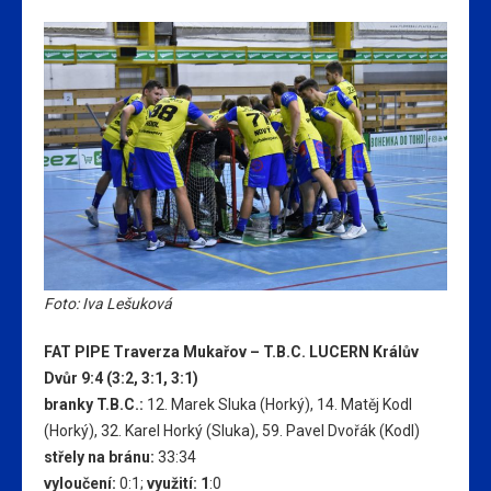
Foto: Iva Lešuková
FAT PIPE Traverza Mukařov – T.B.C. LUCERN Králův
Dvůr 9:4 (3:2, 3:1, 3:1)
branky T.B.C.:
12. Marek Sluka (Horký), 14. Matěj Kodl
(Horký), 32. Karel Horký (Sluka), 59. Pavel Dvořák (Kodl)
střely na bránu:
33:34
vyloučení:
0:1;
využití:
1
:0