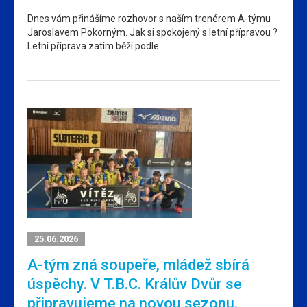
Dnes vám přinášíme rozhovor s naším trenérem A-týmu
Jaroslavem Pokorným. Jak si spokojený s letní přípravou ?
Letní příprava zatím běží podle…
25.06.2026
A-tým zná soupeře, mládež sbírá
úspěchy. V T.B.C. Králův Dvůr se
připravujeme na novou sezonu.