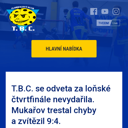
HLAVNÍ NABÍDKA
T.B.C. se odveta za loňské
čtvrtfinále nevydařila.
Mukařov trestal chyby
a zvítězil 9:4.