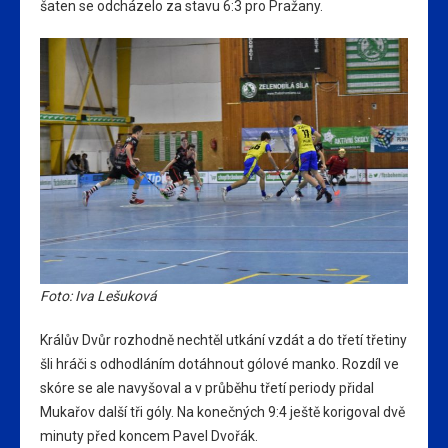
šaten se odcházelo za stavu 6:3 pro Pražany.
Foto: Iva Lešuková
Králův Dvůr rozhodně nechtěl utkání vzdát a do třetí třetiny
šli hráči s odhodláním dotáhnout gólové manko. Rozdíl ve
skóre se ale navyšoval a v průběhu třetí periody přidal
Mukařov další tři góly. Na konečných 9:4 ještě korigoval dvě
minuty před koncem Pavel Dvořák.