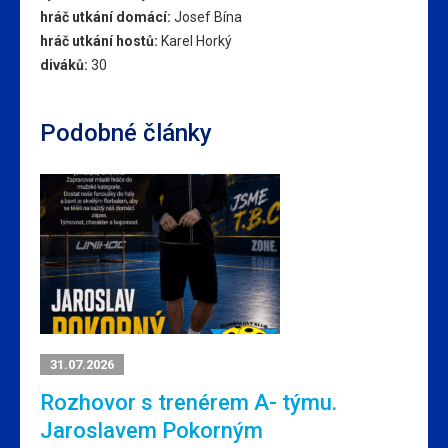
hráč utkání domácí:
Josef Bína
hráč utkání hostů:
Karel Horký
diváků:
30
Podobné články
31.07.2026
Rozhovor s trenérem A- týmu.
Jaroslavem Pokorným