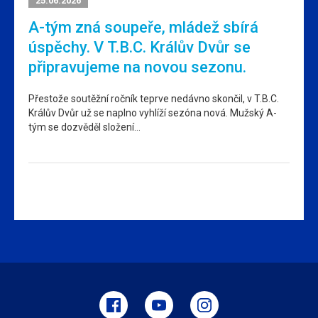
25.06.2026
A-tým zná soupeře, mládež sbírá
úspěchy. V T.B.C. Králův Dvůr se
připravujeme na novou sezonu.
Přestože soutěžní ročník teprve nedávno skončil, v T.B.C.
Králův Dvůr už se naplno vyhlíží sezóna nová. Mužský A-
tým se dozvěděl složení…