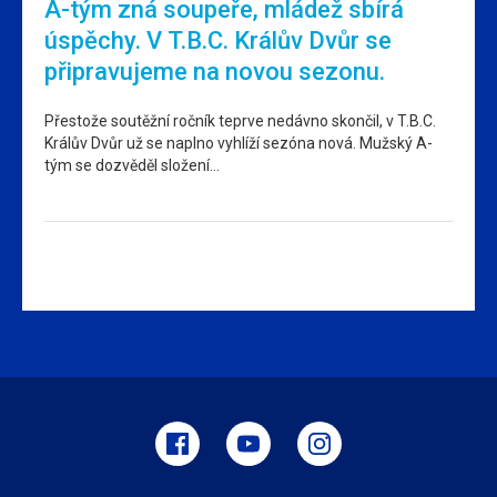
A-tým zná soupeře, mládež sbírá
úspěchy. V T.B.C. Králův Dvůr se
připravujeme na novou sezonu.
Přestože soutěžní ročník teprve nedávno skončil, v T.B.C.
Králův Dvůr už se naplno vyhlíží sezóna nová. Mužský A-
tým se dozvěděl složení…