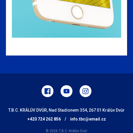
T.B.C. KRÁLŮV DVŮR, Nad Stadionem 354, 267 01 Králův Dvůr
+420 724 262 856
/
info.tbc@email.cz
© 2026 T.B.C. Králův Dvůr