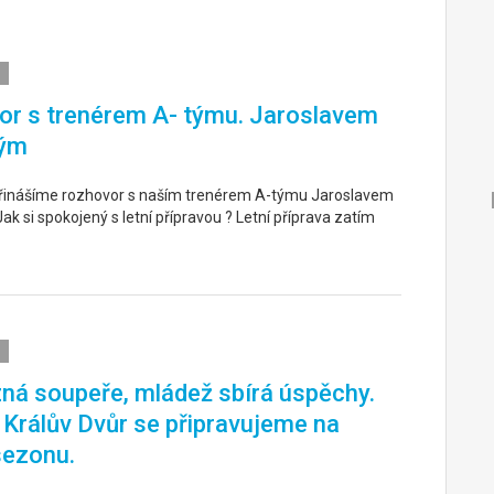
r s trenérem A- týmu. Jaroslavem
ým
řinášíme rozhovor s naším trenérem A-týmu Jaroslavem
k si spokojený s letní přípravou ? Letní příprava zatím
ná soupeře, mládež sbírá úspěchy.
. Králův Dvůr se připravujeme na
sezonu.