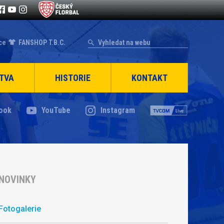
ce
FANSHOP T.B.C.
TVA
HISTORIE
KONTAKT
ook
YouTube
Instagram
NOVINKY
Fotogalerie