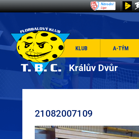
KLUB
A-TÝM
Králův Dvůr
21082007109