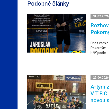
Podobné články
31.07.2026
Rozhovo
Pokorn
Dnes vám p
Pokorným. Ja
běží podle…
25.06.2026
A-tým z
V T.B.C
novou 