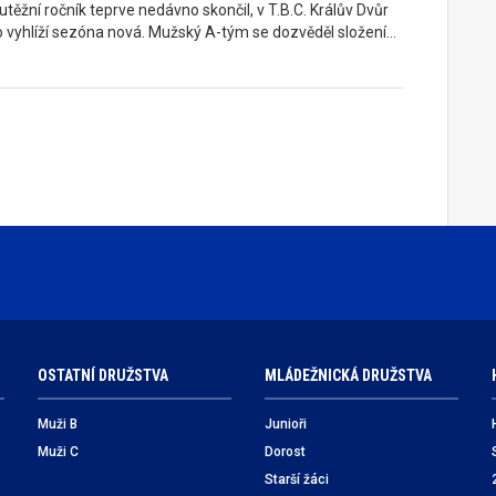
těžní ročník teprve nedávno skončil, v T.B.C. Králův Dvůr
o vyhlíží sezóna nová. Mužský A-tým se dozvěděl složení…
OSTATNÍ DRUŽSTVA
MLÁDEŽNICKÁ DRUŽSTVA
Muži B
Junioři
Muži C
Dorost
Starší žáci