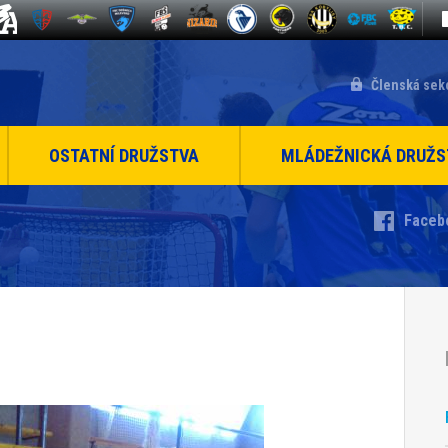
Členská sek
OSTATNÍ DRUŽSTVA
MLÁDEŽNICKÁ DRUŽS
Faceb