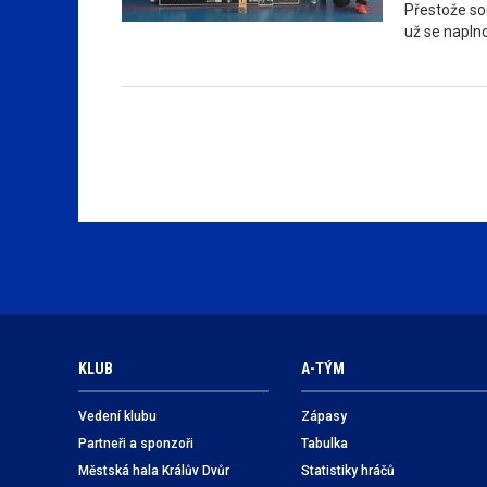
Přestože sou
už se napln
KLUB
A-TÝM
Vedení klubu
Zápasy
Partneři a sponzoři
Tabulka
Městská hala Králův Dvůr
Statistiky hráčů