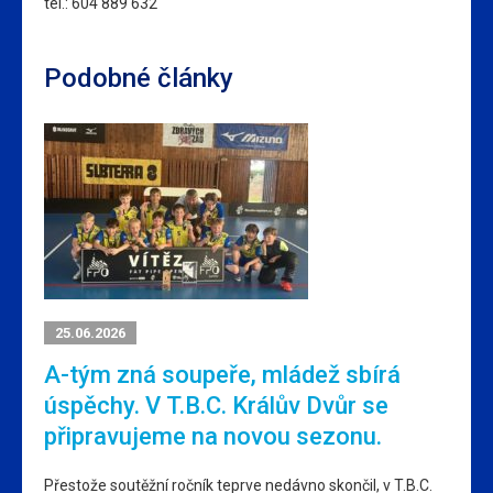
tel.: 604 889 632
Podobné články
25.06.2026
A-tým zná soupeře, mládež sbírá
úspěchy. V T.B.C. Králův Dvůr se
připravujeme na novou sezonu.
Přestože soutěžní ročník teprve nedávno skončil, v T.B.C.