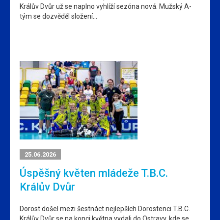
Králův Dvůr už se naplno vyhlíží sezóna nová. Mužský A-
tým se dozvěděl složení…
25.06.2026
Úspěšný květen mládeže T.B.C.
Králův Dvůr
Dorost došel mezi šestnáct nejlepších Dorostenci T.B.C.
Králův Dvůr se na konci května vydali do Ostravy, kde se