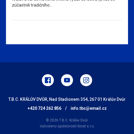
zúčastnili tradičního…
T.B.C. KRÁLŮV DVŮR, Nad Stadionem 354, 267 01 Králův Dvůr
+420 724 262 856
/
info.tbc@email.cz
© 2026 T.B.C. Králův Dvůr
Vytvořeno společností
Kinet s.r.o.