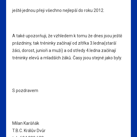
ještě jednou přeji všechno nejlepší do roku 2012.
A také upozorňuji, že vzhledem k tomu že dnes jsou ještě
prázdniny, tak tréninky začínají od zítřka 3.ledna(starší
žáci, dorost, junioři a muži) a od středy 4.ledna začínají
tréninky elevů a mladších žáků. Časy jsou stejné jako byly.
S pozdravem
Milan Karšňák
T.B.C. Králův Dvůr