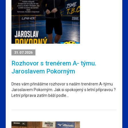
31.07.2026
Rozhovor s trenérem A- týmu.
Jaroslavem Pokorným
Dnes vám přinášíme rozhovor s naším trenérem A-týmu
Jaroslavem Pokorným. Jak si spokojený s letní přípravou ?
Letní příprava zatím běží podle…