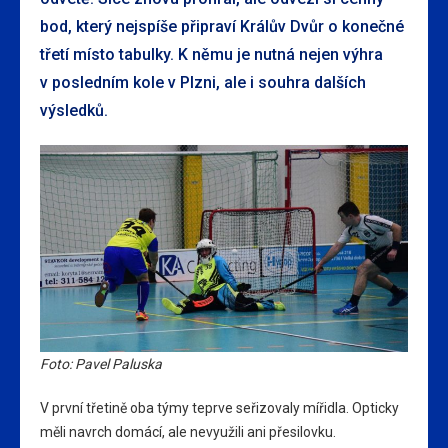
bod, který nejspíše připraví Králův Dvůr o konečné
třetí místo tabulky. K němu je nutná nejen výhra
v posledním kole v Plzni, ale i souhra dalších
výsledků.
Foto: Pavel Paluska
V první třetině oba týmy teprve seřizovaly mířidla. Opticky
měli navrch domácí, ale nevyužili ani přesilovku.