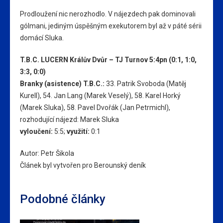
Prodloužení nic nerozhodlo. V nájezdech pak dominovali
gólmani, jediným úspěšným exekutorem byl až v páté sérii
domácí Sluka.
T.B.C. LUCERN Králův Dvůr – TJ Turnov 5:4pn (0:1, 1:0,
3:3, 0:0)
Branky (asistence) T.B.C.:
33. Patrik Svoboda (Matěj
Kurell), 54. Jan Lang (Marek Veselý), 58. Karel Horký
(Marek Sluka), 58. Pavel Dvořák (Jan Petrmichl),
rozhodující nájezd: Marek Sluka
vyloučení:
5:5;
využití:
0:1
Autor: Petr Šikola
Článek byl vytvořen pro Berounský deník
Podobné články