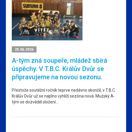
25.06.2026
A-tým zná soupeře, mládež sbírá
úspěchy. V T.B.C. Králův Dvůr se
připravujeme na novou sezonu.
Přestože soutěžní ročník teprve nedávno skončil, v T.B.C.
Králův Dvůr už se naplno vyhlíží sezóna nová. Mužský A-
tým se dozvěděl složení…