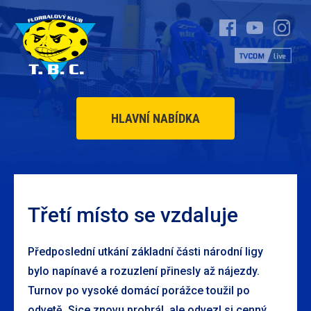
HLAVNÍ NABÍDKA
Třetí místo se vzdaluje
Předposlední utkání základní části národní ligy
bylo napínavé a rozuzlení přinesly až nájezdy.
Turnov po vysoké domácí porážce toužil po
odvetě. Sice znovu prohrál, ale odvezl si cenný