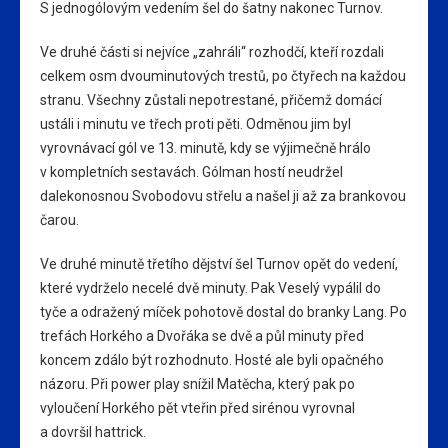
S jednogólovým vedením šel do šatny nakonec Turnov.
Ve druhé části si nejvíce „zahráli“ rozhodčí, kteří rozdali
celkem osm dvouminutových trestů, po čtyřech na každou
stranu. Všechny zůstali nepotrestané, přičemž domácí
ustáli i minutu ve třech proti pěti. Odměnou jim byl
vyrovnávací gól ve 13. minutě, kdy se výjimečně hrálo
v kompletních sestavách. Gólman hostí neudržel
dalekonosnou Svobodovu střelu a našel ji až za brankovou
čarou.
Ve druhé minutě třetího dějství šel Turnov opět do vedení,
které vydrželo necelé dvě minuty. Pak Veselý vypálil do
tyče a odražený míček pohotově dostal do branky Lang. Po
trefách Horkého a Dvořáka se dvě a půl minuty před
koncem zdálo být rozhodnuto. Hosté ale byli opačného
názoru. Při power play snížil Matěcha, který pak po
vyloučení Horkého pět vteřin před sirénou vyrovnal
a dovršil hattrick.