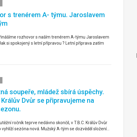
r s trenérem A- týmu. Jaroslavem
ým
řinášíme rozhovor s naším trenérem A-týmu Jaroslavem
k si spokojený s letní přípravou ? Letní příprava zatím
ná soupeře, mládež sbírá úspěchy.
. Králův Dvůr se připravujeme na
sezonu.
těžní ročník teprve nedávno skončil, v T.B.C. Králův Dvůr
o vyhlíží sezóna nová. Mužský A-tým se dozvěděl složení…