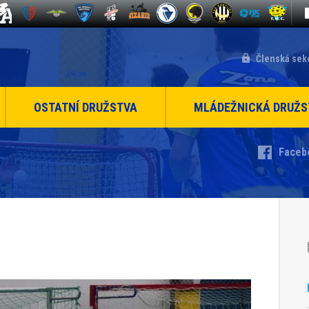
Členská sek
OSTATNÍ DRUŽSTVA
MLÁDEŽNICKÁ DRUŽS
Faceb