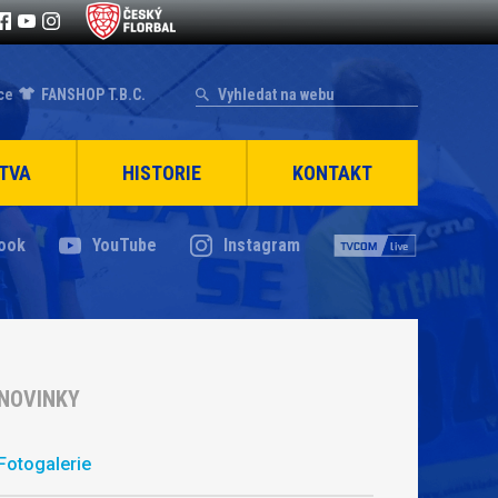
ce
FANSHOP T.B.C.
TVA
HISTORIE
KONTAKT
ook
YouTube
Instagram
NOVINKY
Fotogalerie