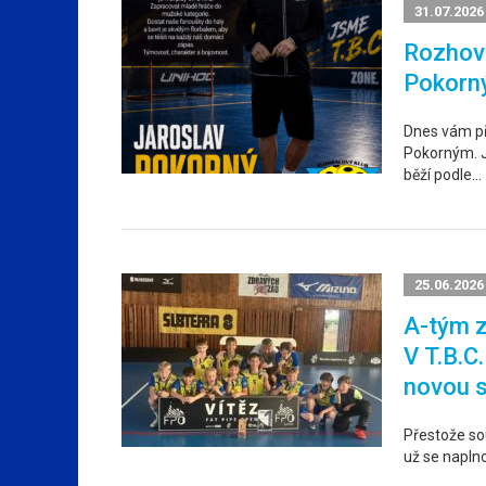
31.07.2026
Rozhovo
Pokorn
Dnes vám p
Pokorným. Ja
běží podle…
25.06.2026
A-tým z
V T.B.C
novou 
Přestože sou
už se napln