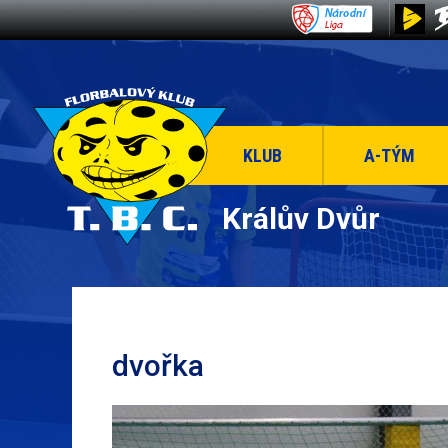
KLUB
A-TÝM
Králův Dvůr
dvořka