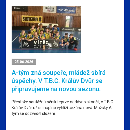
25.06.2026
A-tým zná soupeře, mládež sbírá
úspěchy. V T.B.C. Králův Dvůr se
připravujeme na novou sezonu.
Přestože soutěžní ročník teprve nedávno skončil, v T.B.C.
Králův Dvůr už se naplno vyhlíží sezóna nová. Mužský A-
tým se dozvěděl složení…