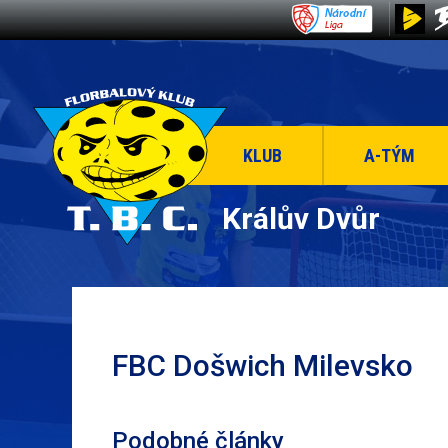
KLUB
A-TÝM
Králův Dvůr
FBC Došwich Milevsko
Podobné články