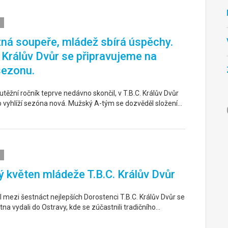
ná soupeře, mládež sbírá úspěchy.
. Králův Dvůr se připravujeme na
sezonu.
těžní ročník teprve nedávno skončil, v T.B.C. Králův Dvůr
o vyhlíží sezóna nová. Mužský A-tým se dozvěděl složení…
 květen mládeže T.B.C. Králův Dvůr
 mezi šestnáct nejlepších Dorostenci T.B.C. Králův Dvůr se
tna vydali do Ostravy, kde se zúčastnili tradičního…