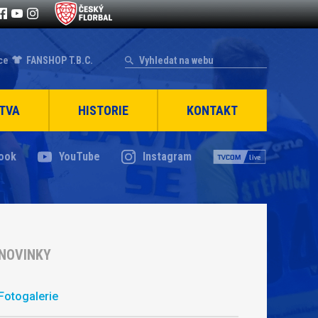
ce
FANSHOP T.B.C.
TVA
HISTORIE
KONTAKT
ook
YouTube
Instagram
NOVINKY
Fotogalerie