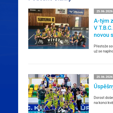
25.06.2026
A-tým z
V T.B.C
novou 
Přestože sou
už se napln
25.06.2026
Úspěšný
Dorost došel
na konci kvě