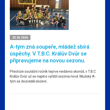
25.06.2026
A-tým zná soupeře, mládež sbírá
úspěchy. V T.B.C. Králův Dvůr se
připravujeme na novou sezonu.
Přestože soutěžní ročník teprve nedávno skončil, v T.B.C.
Králův Dvůr už se naplno vyhlíží sezóna nová. Mužský A-
tým se dozvěděl složení…