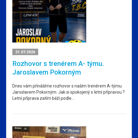
31.07.2026
Rozhovor s trenérem A- týmu.
Jaroslavem Pokorným
Dnes vám přinášíme rozhovor s naším trenérem A-týmu
Jaroslavem Pokorným. Jak si spokojený s letní přípravou ?
Letní příprava zatím běží podle…