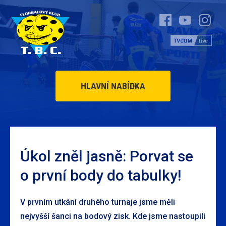
HLAVNÍ NABÍDKA
Úkol zněl jasně: Porvat se
o první body do tabulky!
V prvním utkání druhého turnaje jsme měli
nejvyšší šanci na bodový zisk. Kde jsme nastoupili