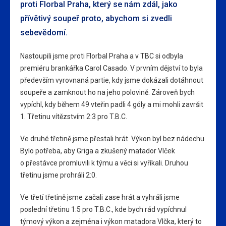
proti Florbal Praha, který se nám zdál, jako
přívětivý soupeř proto, abychom si zvedli
sebevědomí.
Nastoupili jsme proti Florbal Praha a v TBC si odbyla
premiéru brankářka Carol Casado. V prvním dějství to byla
především vyrovnaná partie, kdy jsme dokázali dotáhnout
soupeře a zamknout ho na jeho polovině. Zároveň bych
vypíchl, kdy během 49 vteřin padli 4 góly a mi mohli završit
1. Třetinu vítězstvím 2:3 pro T.B.C.
Ve druhé třetině jsme přestali hrát. Výkon byl bez nádechu.
Bylo potřeba, aby Griga a zkušený matador Vlček
o přestávce promluvili k týmu a věci si vyříkali. Druhou
třetinu jsme prohráli 2:0.
Ve třetí třetině jsme začali zase hrát a vyhráli jsme
poslední třetinu 1:5 pro T.B.C., kde bych rád vypíchnul
týmový výkon a zejména i výkon matadora Vlčka, který to