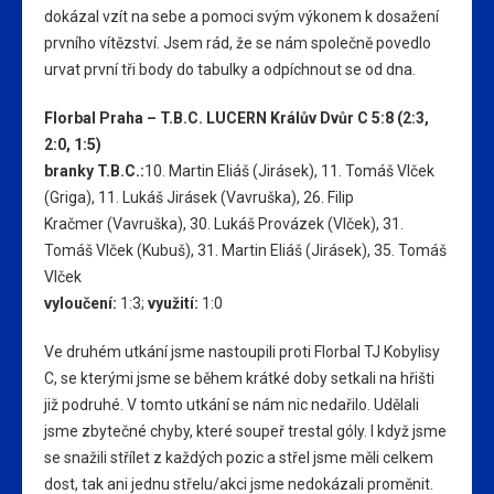
dokázal vzít na sebe a pomoci svým výkonem k dosažení
prvního vítězství. Jsem rád, že se nám společně povedlo
urvat první tři body do tabulky a odpíchnout se od dna.
Florbal Praha – T.B.C. LUCERN Králův Dvůr C 5:8 (2:3,
2:0, 1:5)
branky T.B.C.:
10. Martin Eliáš (Jirásek), 11. Tomáš Vlček
(Griga), 11. Lukáš Jirásek (Vavruška), 26. Filip
Kračmer (Vavruška), 30. Lukáš Provázek (Vlček), 31.
Tomáš Vlček (Kubuš), 31. Martin Eliáš (Jirásek), 35. Tomáš
Vlček
vyloučení:
1:3;
využití:
1:0
Ve druhém utkání jsme nastoupili proti Florbal TJ Kobylisy
C, se kterými jsme se během krátké doby setkali na hřišti
již podruhé. V tomto utkání se nám nic nedařilo. Udělali
jsme zbytečné chyby, které soupeř trestal góly. I když jsme
se snažili střílet z každých pozic a střel jsme měli celkem
dost, tak ani jednu střelu/akci jsme nedokázali proměnit.