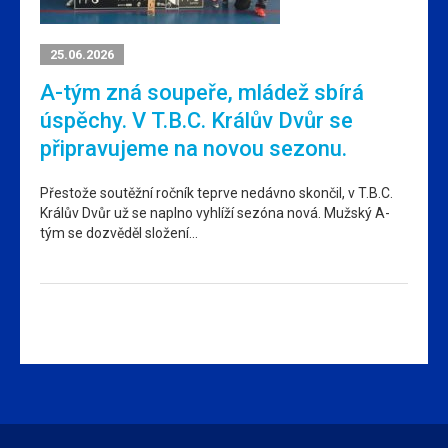
25.06.2026
A-tým zná soupeře, mládež sbírá
úspěchy. V T.B.C. Králův Dvůr se
připravujeme na novou sezonu.
Přestože soutěžní ročník teprve nedávno skončil, v T.B.C.
Králův Dvůr už se naplno vyhlíží sezóna nová. Mužský A-
tým se dozvěděl složení…