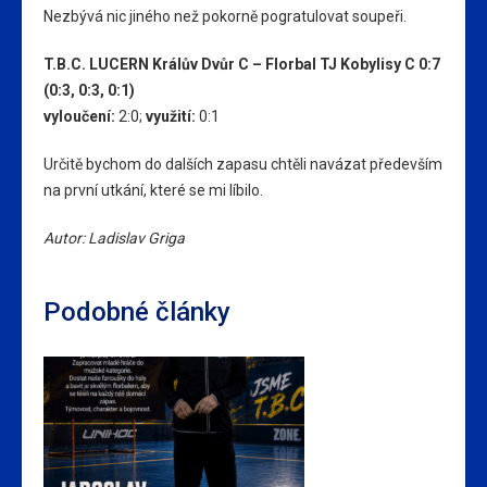
Nezbývá nic jiného než pokorně pogratulovat soupeři.
T.B.C. LUCERN Králův Dvůr C – Florbal TJ Kobylisy C 0:7
(0:3, 0:3, 0:1)
vyloučení:
2:0;
využití:
0:1
Určitě bychom do dalších zapasu chtěli navázat především
na první utkání, které se mi líbilo.
Autor: Ladislav Griga
Podobné články