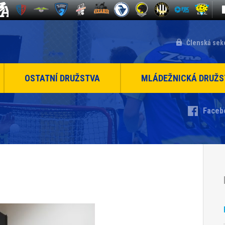
Členská sek
OSTATNÍ DRUŽSTVA
MLÁDEŽNICKÁ DRUŽS
Faceb