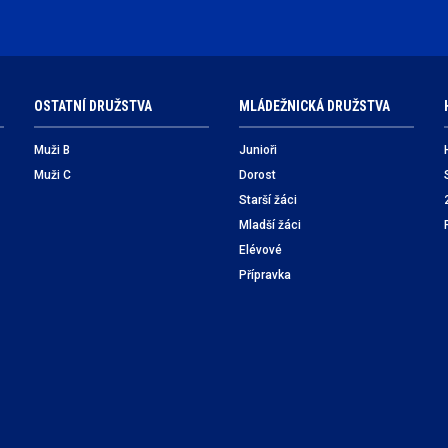
OSTATNÍ DRUŽSTVA
MLÁDEŽNICKÁ DRUŽSTVA
Muži B
Junioři
Muži C
Dorost
Starší žáci
Mladší žáci
Elévové
Přípravka