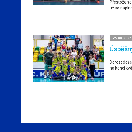
Přestože sou
už se napln
25.06.2026
Úspěšný
Dorost došel
na konci kvě