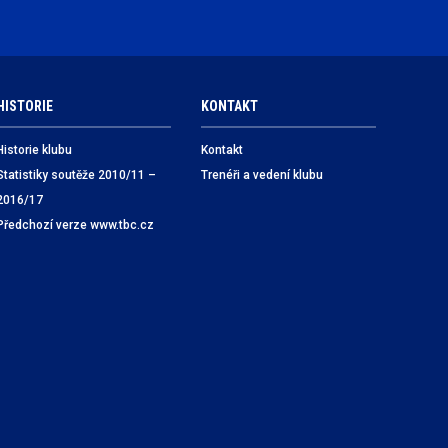
HISTORIE
KONTAKT
Historie klubu
Kontakt
Statistiky soutěže 2010/11 –
Trenéři a vedení klubu
2016/17
Předchozí verze www.tbc.cz