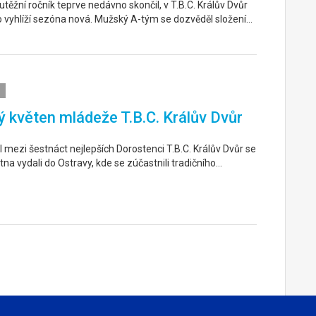
těžní ročník teprve nedávno skončil, v T.B.C. Králův Dvůr
o vyhlíží sezóna nová. Mužský A-tým se dozvěděl složení…
 květen mládeže T.B.C. Králův Dvůr
 mezi šestnáct nejlepších Dorostenci T.B.C. Králův Dvůr se
tna vydali do Ostravy, kde se zúčastnili tradičního…