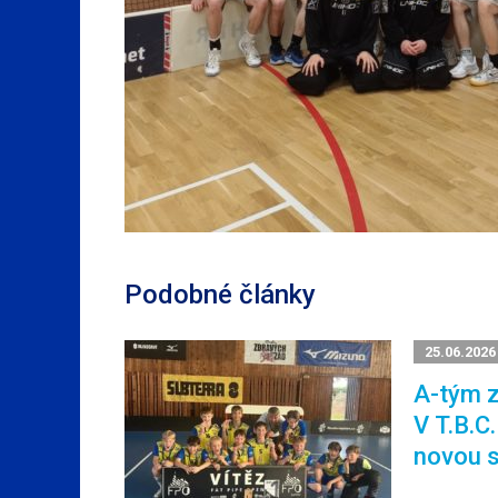
Podobné články
25.06.2026
A-tým z
V T.B.C
novou 