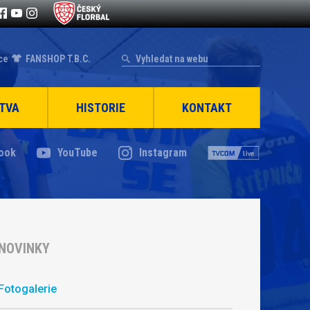
ce
FANSHOP T.B.C.
TVA
HISTORIE
KONTAKT
ook
YouTube
Instagram
NOVINKY
Fotogalerie