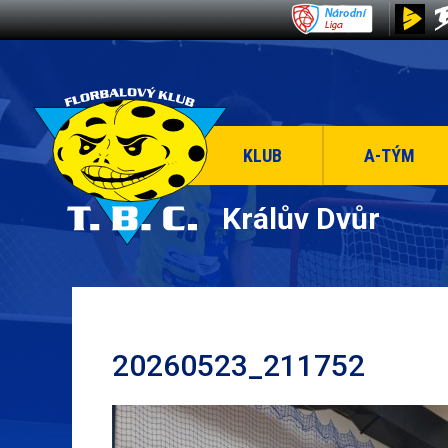
KLUB
A-TÝM
Králův Dvůr
20260523_211752