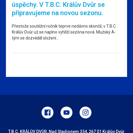
úspěchy. V T.B.C. Králův Dvůr se
připravujeme na novou sezonu.
Přestože soutěžní ročník teprve nedávno skončil, v T.B.C.
Králův Dvůr už se naplno vyhlíží sezóna nová. Mužský A-
tým se dozvěděl složení…
T.B.C. KRÁLŮV DVŮR, Nad Stadionem 354, 267 01 Králův Dvůr