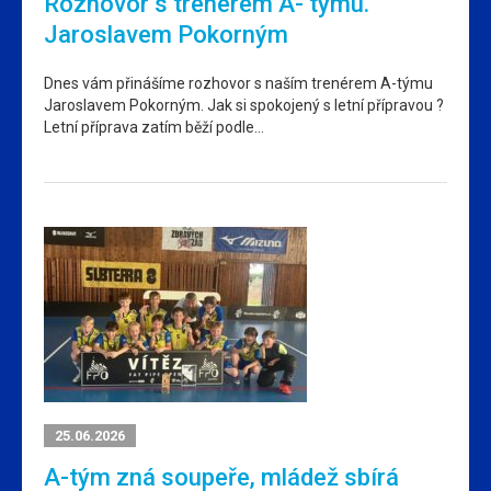
Rozhovor s trenérem A- týmu.
Jaroslavem Pokorným
Dnes vám přinášíme rozhovor s naším trenérem A-týmu
Jaroslavem Pokorným. Jak si spokojený s letní přípravou ?
Letní příprava zatím běží podle…
25.06.2026
A-tým zná soupeře, mládež sbírá