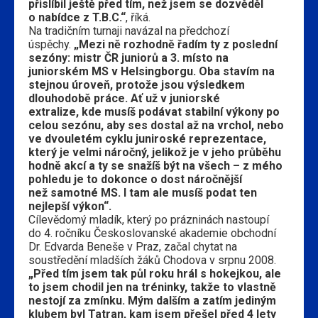
přislíbil ještě před tím, než jsem se dozvěděl
o nabídce z T.B.C.“
, říká.
Na tradičním turnaji navázal na předchozí
úspěchy.
„Mezi ně rozhodně řadím ty z poslední
sezóny: mistr ČR juniorů a 3. místo na
juniorském MS v Helsingborgu. Oba stavím na
stejnou úroveň, protože jsou výsledkem
dlouhodobě práce. Ať už v juniorské
extralize, kde musíš podávat stabilní výkony po
celou sezónu, aby ses dostal až na vrchol, nebo
ve dvouletém cyklu juniroské reprezentace,
který je velmi náročný, jelikož je v jeho průběhu
hodně akcí a ty se snažíš být na všech – z mého
pohledu je to dokonce o dost náročnější
než samotné MS. I tam ale musíš podat ten
nejlepší výkon“.
Cílevědomý mladík, který po prázninách nastoupí
do 4. ročníku Českoslovanské akademie obchodní
Dr. Edvarda Beneše v Praz, začal chytat na
soustředění mladších žáků Chodova v srpnu 2008.
„Před tím jsem tak půl roku hrál s hokejkou, ale
to jsem chodil jen na tréninky, takže to vlastně
nestojí za zmínku. Mým dalším a zatím jediným
klubem byl Tatran, kam jsem přešel před 4 lety