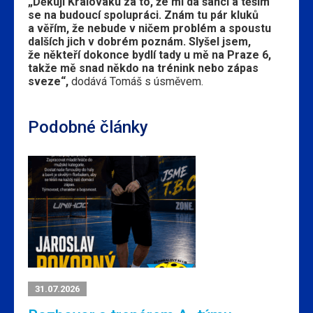
„Děkuji Králováku za to, že mi dá šanci a těším
se na budoucí spolupráci. Znám tu pár kluků
a věřím, že nebude v ničem problém a spoustu
dalších jich v dobrém poznám. Slyšel jsem,
že někteří dokonce bydlí tady u mě na Praze 6,
takže mě snad někdo na trénink nebo zápas
sveze“,
dodává Tomáš s úsměvem.
Podobné články
31.07.2026