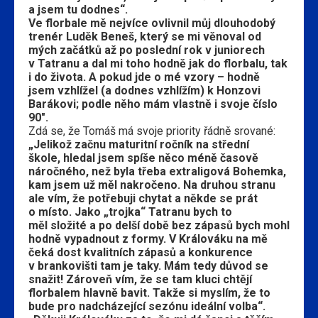
a jsem tu dodnes“.
Ve florbale mě nejvíce ovlivnil můj dlouhodobý
trenér Luděk Beneš, který se mi věnoval od
mých začátků až po poslední rok v juniorech
v Tatranu a dal mi toho hodně jak do florbalu, tak
i do života. A pokud jde o mé vzory – hodně
jsem vzhlížel (a dodnes vzhlížím) k Honzovi
Barákovi; podle něho mám vlastně i svoje číslo
90″.
Zdá se, že Tomáš má svoje priority řádně srované:
„Jelikož začnu maturitní ročník na střední
škole, hledal jsem spíše něco méně časově
náročného, než byla třeba extraligová Bohemka,
kam jsem už měl nakročeno. Na druhou stranu
ale vím, že potřebuji chytat a někde se prát
o místo. Jako „trojka“ Tatranu bych to
měl složité a po delší době bez zápasů bych mohl
hodně vypadnout z formy. V Králováku na mě
čeká dost kvalitních zápasů a konkurence
v brankovišti tam je taky. Mám tedy důvod se
snažit! Zároveň vím, že se tam kluci chtějí
florbalem hlavně bavit. Takže si myslím, že to
bude pro nadcházející sezónu ideální volba“.