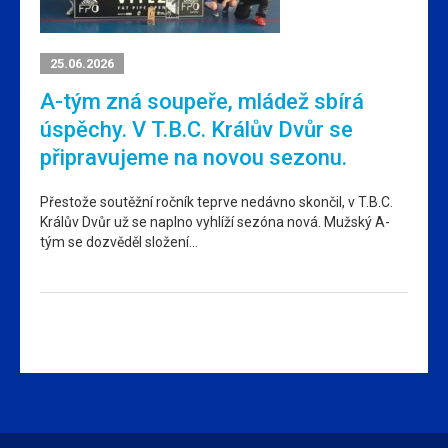
25.06.2026
A-tým zná soupeře, mládež sbírá
úspěchy. V T.B.C. Králův Dvůr se
připravujeme na novou sezonu.
Přestože soutěžní ročník teprve nedávno skončil, v T.B.C.
Králův Dvůr už se naplno vyhlíží sezóna nová. Mužský A-
tým se dozvěděl složení…