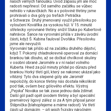
našich věrných fanoušků. Úvod zápasu jim ale moc
radosti nepřinesl. Od samého začátku se vůbec
nehrálo v rukavičkách. No a v polovině třetiny jsme
prohrávali o dva góly po trefách Petráčka
a Schwarze. Druhý jmenovaný využil přesilovku po
vyloučení Kováříka za vysokou hůl. V 15. minutě
střelecky vyrovnané třetiny snížil Sluka po Kubertově
nahrávce. Šance na vyrovnání přišla v závěru úvodní
části, když Š. Kubina fauloval Dvořáka. Přesilovku
jsme ale nevyužili.
Vyrovnání tak přišlo až na začátku druhého dějství,
když T. Pokorný chladnokrevně operoval za domácí
brankou tak dlouho, až se dočkal chvilkové skuliny
v osobní obraně Jaroměře a v ní našel volného
Kuberta. Hned za půl minuty přidal po důrazu před
brankou Horký třetí gól, který se nakonec ukázal jako
vítězný. Tyto dva slepené góly ale Jaroměř
nepoložily, do konce třetiny nás dostala několikrát
pod tlak, ovšem bez gólového efektu. Výstroj
„Pejska“ Nováka se tak zase jednou dala ždímat.
Další gól padl opět úvodem třetiny a byl speciální:
premiérový ligový zářez si za A tým připsal junior
Štěpnička (blahopřejeme a máme radost). Ve třetí
části už domácím – při jejich fyzicky náročném