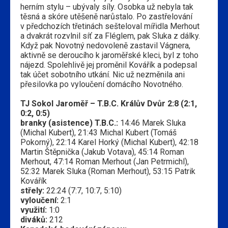
herním stylu – ubývaly síly. Osobka už nebyla tak
těsná a skóre utěšeně narůstalo. Po zastřelování
v předchozích třetinách sešteloval mířidla Merhout
a dvakrát rozvlnil síť za Fléglem, pak Sluka z dálky.
Když pak Novotný nedovoleně zastavil Vágnera,
aktivně se deroucího k jaroměřské kleci, byl z toho
nájezd. Spolehlivě jej proměnil Kovářík a podepsal
tak účet sobotního utkání. Nic už nezměnila ani
přesilovka po vyloučení domácího Novotného.
TJ Sokol Jaroměř – T.B.C. Králův Dvůr 2:8 (2:1,
0:2, 0:5)
branky (asistence) T.B.C.:
14:46 Marek Sluka
(Michal Kubert), 21:43 Michal Kubert (Tomáš
Pokorný), 22:14 Karel Horký (Michal Kubert), 42:18
Martin Štěpnička (Jakub Votava), 45:14 Roman
Merhout, 47:14 Roman Merhout (Jan Petrmichl),
52:32 Marek Sluka (Roman Merhout), 53:15 Patrik
Kovářík
střely:
22:24 (7:7, 10:7, 5:10)
vyloučení:
2:1
využití:
1:0
diváků:
212