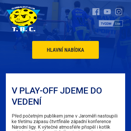
HLAVNÍ NABÍDKA
V PLAY-OFF JDEME DO
VEDENÍ
Před početným publikem jsme v Jaroměři nastoupili
ke třetímu zápasu čtvrtfinále západní konference
Národní ligy. K výtečné atmosféře přispěl i kotlík