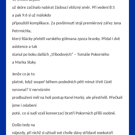
už skóre začínalo nabírat žádoucí vítězný směr. Při vedení 8:5
a pak 9:6 si už málokdo
připouštěl komplikace. Za povšimnutí stojí premiérový zářez Jana
Petrmichla,
který lišácky přelstil varského gólmana zpoza branky. Přidal i dvě
asistence a tak
stanul po boku dalších „tříbodových“ – Tomáše Pokorného
a Marka Sluky.
Jenže co je to
platné, když soupeř během posledních pěti minut třetí části
vyrovnal? V nervózním
prodloužení měl na holi postup Karel Horký, ale přestřelil. Přečkali
jsme i oslabení
poté, co si sudí vzali konverzaci bratří Pokorných příliš osobně.
Došlo tedy na
nájezdy, při nichž si užívali své chvíle slávy střídavě exekutoři