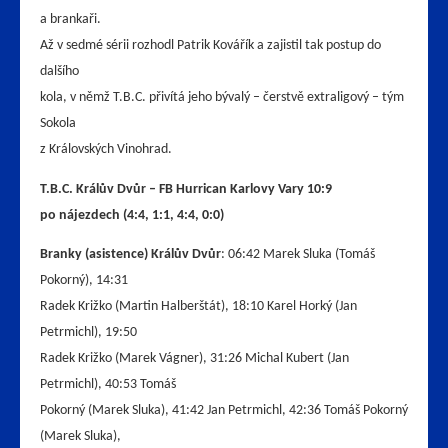
a brankaři.
Až v sedmé sérii rozhodl Patrik Kovářík a zajistil tak postup do
dalšího
kola, v němž T.B.C. přivítá jeho bývalý – čerstvě extraligový – tým
Sokola
z Královských Vinohrad.
T.B.C. Králův Dvůr – FB Hurrican Karlovy Vary 10:9
po nájezdech (4:4, 1:1, 4:4, 0:0)
Branky (asistence) Králův Dvůr
: 06:42 Marek Sluka (Tomáš
Pokorný), 14:31
Radek Križko (Martin Halberštát), 18:10 Karel Horký (Jan
Petrmichl), 19:50
Radek Križko (Marek Vágner), 31:26 Michal Kubert (Jan
Petrmichl), 40:53 Tomáš
Pokorný (Marek Sluka), 41:42 Jan Petrmichl, 42:36 Tomáš Pokorný
(Marek Sluka),