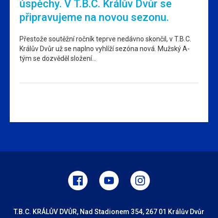
úspěchy. V T.B.C. Králův Dvůr se
připravujeme na novou sezonu.
Přestože soutěžní ročník teprve nedávno skončil, v T.B.C.
Králův Dvůr už se naplno vyhlíží sezóna nová. Mužský A-
tým se dozvěděl složení…
T.B.C. KRÁLŮV DVŮR, Nad Stadionem 354, 267 01 Králův Dvůr