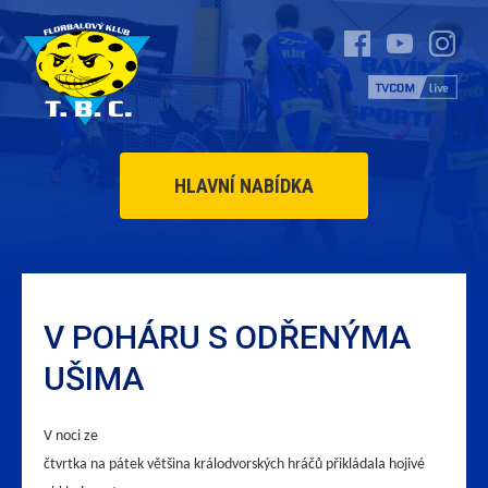
HLAVNÍ NABÍDKA
V POHÁRU S ODŘENÝMA
UŠIMA
V noci ze
čtvrtka na pátek většina králodvorských hráčů přikládala hojivé