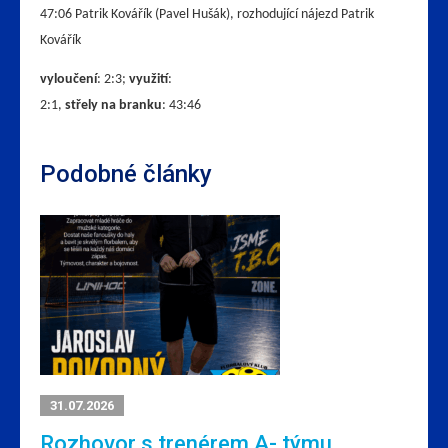
47:06 Patrik Kovářík (Pavel Hušák), rozhodující nájezd Patrik
Kovářík
vyloučení
: 2:3;
využití
:
2:1,
střely na branku
: 43:46
Podobné články
31.07.2026
Rozhovor s trenérem A- týmu.