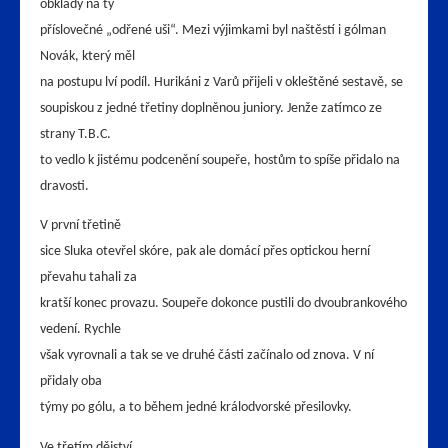
obklady na ty
příslovečné „odřené uši“. Mezi výjimkami byl naštěstí i gólman
Novák, který měl
na postupu lví podíl. Hurikáni z Varů přijeli v okleštěné sestavě, se
soupiskou z jedné třetiny doplněnou juniory. Jenže zatímco ze
strany T.B.C.
to vedlo k jistému podcenění soupeře, hostům to spíše přidalo na
dravosti.
V první třetině
sice Sluka otevřel skóre, pak ale domácí přes optickou herní
převahu tahali za
kratší konec provazu. Soupeře dokonce pustili do dvoubrankového
vedení. Rychle
však vyrovnali a tak se ve druhé části začínalo od znova. V ní
přidaly oba
týmy po gólu, a to během jedné králodvorské přesilovky.
Ve třetím dějství