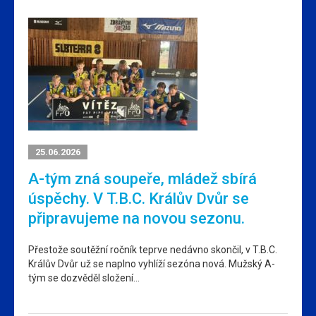
25.06.2026
A-tým zná soupeře, mládež sbírá
úspěchy. V T.B.C. Králův Dvůr se
připravujeme na novou sezonu.
Přestože soutěžní ročník teprve nedávno skončil, v T.B.C.
Králův Dvůr už se naplno vyhlíží sezóna nová. Mužský A-
tým se dozvěděl složení…