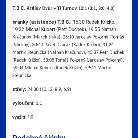
T.B.C. Král
ův Dvůr – TJ Turnov 10:1 (3:1, 3:0, 4:0)
branky (asistence) T.B.C.:
15:30 Radek Križko,
19:22 Michal Kubert (Petr Duchek), 19:55 Nathan
Kra
čunov (Marek Sluka), 26:10 Jaroslav Pokorný (Tomáš
Pokorný), 30:40 Pavel Dvořák (Radek Križko), 31:24
Martin Štěpnička (Nathan Kračunov), 45:37 Petr Duchek
(Radek Križko), 58:08 Tomáš Pokorný (Jaroslav Pokorný),
59:04 Michal Kubert (Radek Križko), 59:41 Martin
Štěpnička
st
řely:
24:30 (10:12, 8:9, 6:9)
vylou
čení:
1:1
využití:
1:0