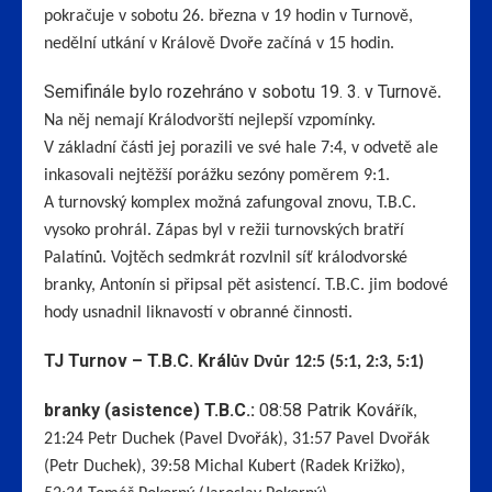
pokračuje v sobotu 26. března v 19 hodin v Turnově,
nedělní utkání v Králově Dvoře začíná v 15 hodin.
Semifinále bylo rozehráno v sobotu 19. 3. v Turnov
ě.
Na něj nemají Králodvorští nejlepší vzpomínky.
V základní části jej porazili ve své hale 7:4, v odvetě ale
inkasovali nejtěžší porážku sezóny poměrem 9:1.
A turnovský komplex možná zafungoval znovu, T.B.C.
vysoko prohrál. Zápas byl v režii turnovských bratří
Palatínů. Vojtěch sedmkrát rozvlnil síť králodvorské
branky, Antonín si připsal pět asistencí. T.B.C. jim bodové
hody usnadnil liknavostí v obranné činnosti.
TJ Turnov – T.B.C. Král
ův Dvůr 12:5 (5:1, 2:3, 5:1)
branky (asistence) T.B.C.:
08:58 Patrik Ková
řík,
21:24 Petr Duchek (Pavel Dvořák), 31:57 Pavel Dvořák
(Petr Duchek), 39:58 Michal Kubert (Radek Križko),