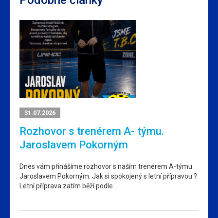
Podobné články
31.07.2026
Rozhovor s trenérem A- týmu.
Jaroslavem Pokorným
Dnes vám přinášíme rozhovor s naším trenérem A-týmu
Jaroslavem Pokorným. Jak si spokojený s letní přípravou ?
Letní příprava zatím běží podle…