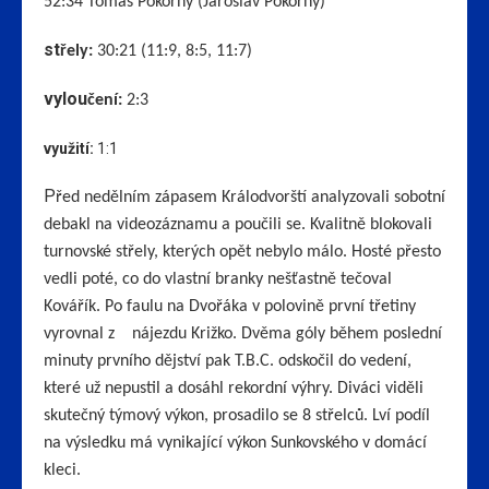
52:34 Tomáš Pokorný (Jaroslav Pokorný)
st
řely:
30:21 (11:9, 8:5, 11:7)
vylou
čení:
2:3
využití:
1:1
P
řed nedělním zápasem Králodvorští analyzovali sobotní
debakl na videozáznamu a poučili se. Kvalitně blokovali
turnovské střely, kterých opět nebylo málo. Hosté přesto
vedli poté, co do vlastní branky nešťastně tečoval
Kovářík. Po faulu na Dvořáka v polovině první třetiny
vyrovnal z nájezdu Križko. Dvěma góly během poslední
minuty prvního dějství pak T.B.C. odskočil do vedení,
které už nepustil a dosáhl rekordní výhry. Diváci viděli
skutečný týmový výkon, prosadilo se 8 střelců. Lví podíl
na výsledku má vynikající výkon Sunkovského v domácí
kleci.