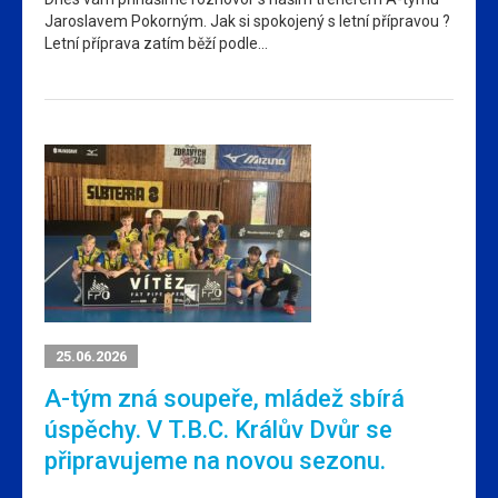
Jaroslavem Pokorným. Jak si spokojený s letní přípravou ?
Letní příprava zatím běží podle…
25.06.2026
A-tým zná soupeře, mládež sbírá
úspěchy. V T.B.C. Králův Dvůr se
připravujeme na novou sezonu.