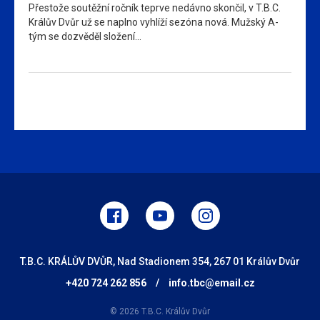
Přestože soutěžní ročník teprve nedávno skončil, v T.B.C.
Králův Dvůr už se naplno vyhlíží sezóna nová. Mužský A-
tým se dozvěděl složení…
T.B.C. KRÁLŮV DVŮR, Nad Stadionem 354, 267 01 Králův Dvůr
+420 724 262 856
/
info.tbc@email.cz
© 2026 T.B.C. Králův Dvůr