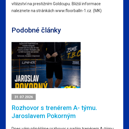
vítězství na prestižním Goldcupu. Bližší informace
naleznete na stránkách www.floorballn-1.cz. (MK)
Podobné články
31.07.2026
Rozhovor s trenérem A- týmu.
Jaroslavem Pokorným
Dnes vám přinášíme rozhovor s naším trenérem A-týmu