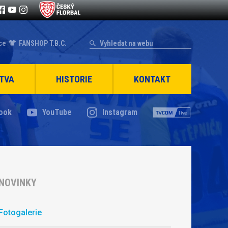
ce
FANSHOP T.B.C.
TVA
HISTORIE
KONTAKT
ook
YouTube
Instagram
NOVINKY
Fotogalerie