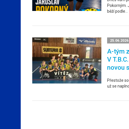
Pokorným. Ja
běží podle…
25.06.2026
A-tým z
V T.B.C
novou 
Přestože sou
už se napln