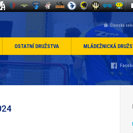
Členská sek
OSTATNÍ DRUŽSTVA
MLÁDEŽNICKÁ DRUŽS
Faceb
024