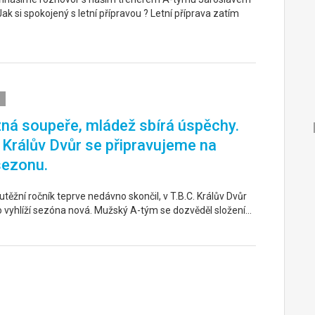
k si spokojený s letní přípravou ? Letní příprava zatím
ná soupeře, mládež sbírá úspěchy.
. Králův Dvůr se připravujeme na
sezonu.
těžní ročník teprve nedávno skončil, v T.B.C. Králův Dvůr
o vyhlíží sezóna nová. Mužský A-tým se dozvěděl složení…