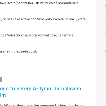
rálově Dvoře(na tribuně) uskuteční Valná hromada klubu
co nás čeká a také odhalíme jednu velkou novinku, která
likož s Vámi chceme prodiskutovat důležitá témata
Karšňák – předseda oddílu
r s trenérem A- týmu. Jaroslavem
ým
řinášíme rozhovor s naším trenérem A-týmu Jaroslavem