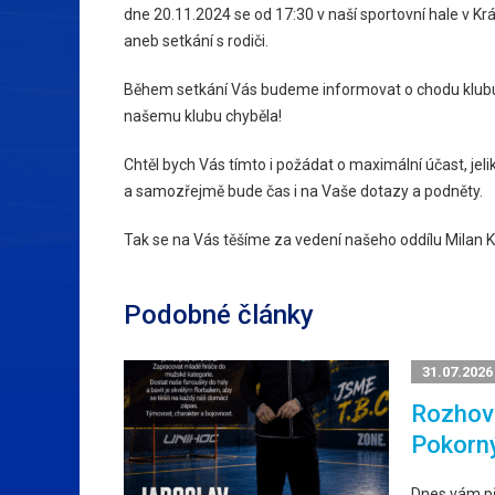
dne 20.11.2024 se od 17:30 v naší sportovní hale v K
aneb setkání s rodiči.
Během setkání Vás budeme informovat o chodu klubu, 
našemu klubu chyběla!
Chtěl bych Vás tímto i požádat o maximální účast, je
a samozřejmě bude čas i na Vaše dotazy a podněty.
Tak se na Vás těšíme za vedení našeho oddílu Milan 
Podobné články
31.07.2026
Rozhovo
Pokorn
Dnes vám p