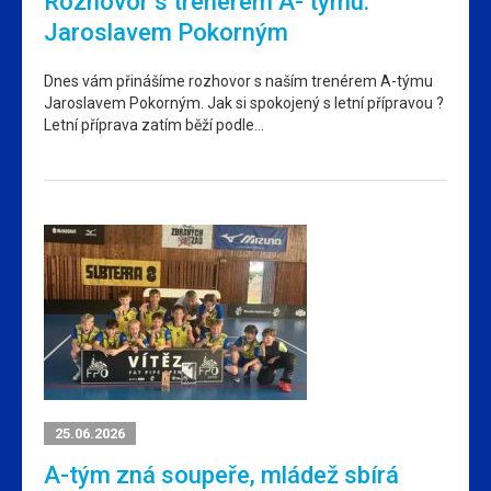
Rozhovor s trenérem A- týmu.
Jaroslavem Pokorným
Dnes vám přinášíme rozhovor s naším trenérem A-týmu
Jaroslavem Pokorným. Jak si spokojený s letní přípravou ?
Letní příprava zatím běží podle…
25.06.2026
A-tým zná soupeře, mládež sbírá