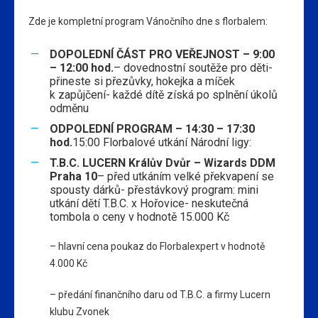
Zde je kompletní program Vánočního dne s florbalem:
DOPOLEDNÍ ČÁST PRO VEŘEJNOST – 9:00
– 12:00 hod.
– dovednostní soutěže pro děti-
přineste si přezůvky, hokejka a míček
k zapůjčení- každé dítě získá po splnění úkolů
odměnu
ODPOLEDNÍ PROGRAM – 14:30 – 17:30
hod.
15:00 Florbalové utkání Národní ligy:
T.B.C. LUCERN Králův Dvůr – Wizards DDM
Praha 10
– před utkáním velké překvapení se
spousty dárků- přestávkový program: mini
utkání dětí T.B.C. x Hořovice- neskutečná
tombola o ceny v hodnotě 15.000 Kč
– hlavní cena poukaz do Florbalexpert v hodnotě
4.000 Kč
– předání finančního daru od T.B.C. a firmy Lucern
klubu Zvonek