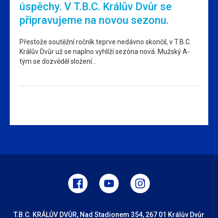
úspěchy. V T.B.C. Králův Dvůr se
připravujeme na novou sezonu.
Přestože soutěžní ročník teprve nedávno skončil, v T.B.C.
Králův Dvůr už se naplno vyhlíží sezóna nová. Mužský A-
tým se dozvěděl složení…
T.B.C. KRÁLŮV DVŮR, Nad Stadionem 354, 267 01 Králův Dvůr