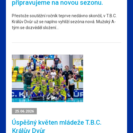
připravujeme na novou sezonu.
Přestože soutěžní ročník teprve nedávno skončil, v T.B.C.
Králův Dvůr už se naplno vyhlíží sezóna nová. Mužský A-
tým se dozvěděl složení…
25.06.2026
Úspěšný květen mládeže T.B.C.
Králův Dvůr