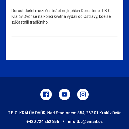
Dorost došel mezi šestnáct nejlepších Dorostenci T.B.C.
Králův Dvůr se na konci května vydali do Ostravy, kde se
zúčastnili tradičního…
T.B.C. KRÁLŮV DVŮR, Nad Stadionem 354, 267 01 Králův Dvůr
+420 724 262 856
/
info.tbc@email.cz