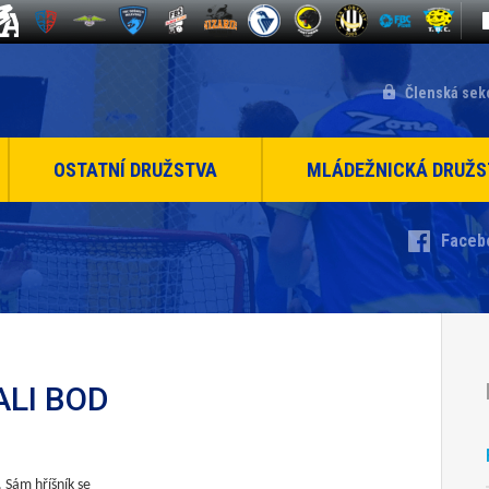
Členská sek
OSTATNÍ DRUŽSTVA
MLÁDEŽNICKÁ DRUŽS
Faceb
LI BOD
 Sám hříšník se