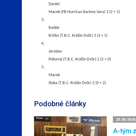
Daniel
Macek (FB Hurrican Karlovy Vary) 3 (2 + 1)
3.
Radek
Križko (T.B.C. Králův Dvůr) 3 (2 + 1)
4.
Jaroslav
Pokorný (T.B.C. Králův Dvůr) 2 (2 + 0)
5.
Marek
Sluka (T.B.C. Králův Dvůr) 2 (0 + 2)
Podobné články
25.06.2026
A-tým z