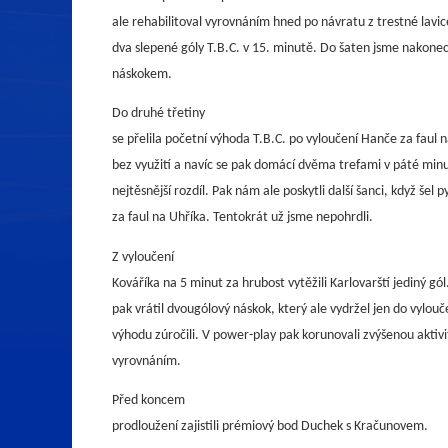
ale rehabilitoval vyrovnáním hned po návratu z trestné lavi
dva slepené góly T.B.C. v 15. minutě. Do šaten jsme nakonec
náskokem.
Do druhé třetiny
se přelila početní výhoda T.B.C. po vyloučení Hanče za faul 
bez využití a navíc se pak domácí dvěma trefami v páté minu
nejtěsnější rozdíl. Pak nám ale poskytli další šanci, když šel 
za faul na Uhříka. Tentokrát už jsme nepohrdli.
Z vyloučení
Kováříka na 5 minut za hrubost vytěžili Karlovarští jediný gó
pak vrátil dvougólový náskok, který ale vydržel jen do vylo
výhodu zúročili. V power-play pak korunovali zvýšenou aktivit
vyrovnáním.
Před koncem
prodloužení zajistili prémiový bod Duchek s Kračunovem.