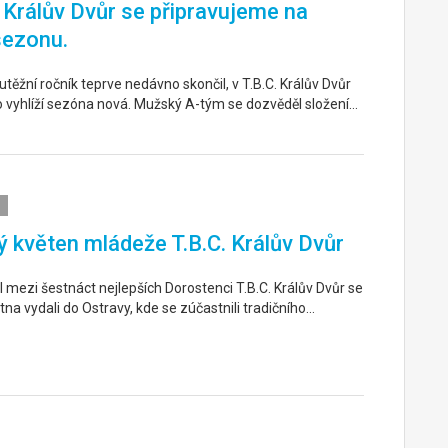
. Králův Dvůr se připravujeme na
sezonu.
těžní ročník teprve nedávno skončil, v T.B.C. Králův Dvůr
o vyhlíží sezóna nová. Mužský A-tým se dozvěděl složení…
 květen mládeže T.B.C. Králův Dvůr
 mezi šestnáct nejlepších Dorostenci T.B.C. Králův Dvůr se
tna vydali do Ostravy, kde se zúčastnili tradičního…