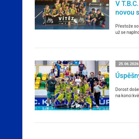
V T.B.C
novou 
Přestože sou
už se napln
25.06.2026
Úspěšný
Dorost došel
na konci kvě