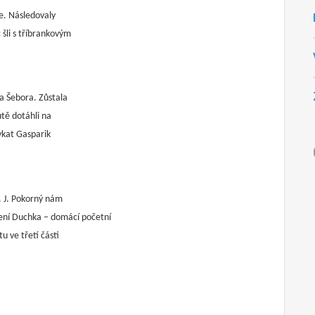
ce. Následovaly
 šli s tříbrankovým
na Šebora. Zůstala
tě dotáhli na
pykat Gasparik
l. J. Pokorný nám
učení Duchka – domácí početní
u ve třetí části