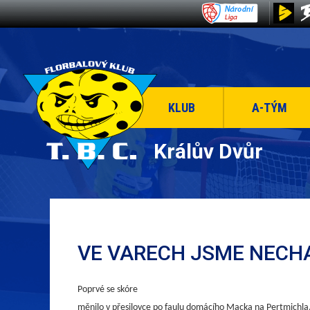
KLUB
A-TÝM
Králův Dvůr
VE VARECH JSME NECHA
Poprvé se skóre
měnilo v přesilovce po faulu domácího Macka na Pertmichla.