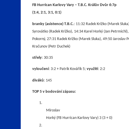
FB Hurrican Karlovy Vary – T.B.C. Králův Dvůr 6:7p
(1:4, 2:1, 3:1, 0:1)
branky (asistence) T.B.C.
: 11:32 Radek Križko (Marek Sluka
Syrovátko (Radek Križko), 14:34 Karel Horký (Jan Petrmichl),
Pokorný, 27:31 Radek Križko (Marek Sluka), 49:50 Jaroslav 
Kračunov (Petr Duchek)
střely
: 30:35
vyloučení
: 3:2 + Patrik Kovářík 5;
využití
: 2:2
diváků
: 145
TOP 5 v bodování zápasu:
1.
Miroslav
Horký (FB Hurrican Karlovy Vary) 3 (3 + 0)
2.