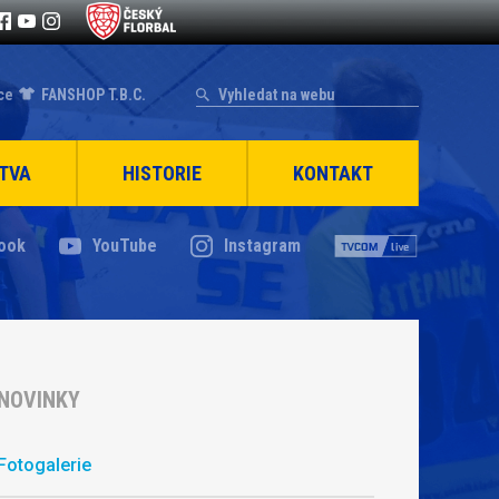
ce
FANSHOP T.B.C.
TVA
HISTORIE
KONTAKT
ook
YouTube
Instagram
NOVINKY
Fotogalerie