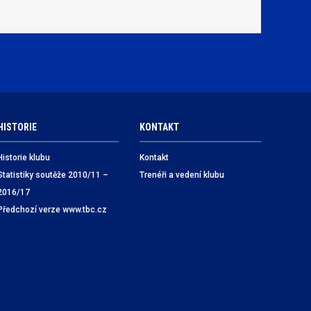
HISTORIE
KONTAKT
Historie klubu
Kontakt
Statistiky soutěže 2010/11 –
Trenéři a vedení klubu
2016/17
Předchozí verze www.tbc.cz