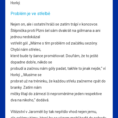
Horký.
Problém je ve střelbě
Nejen on, ale i ostatní hráči se zatím trápí v koncovce.
Štěpnička proti Plzni šel sám dvakrát na gólmana a ani
jednou nedokázal
vstřelit gól. „Máme s tím problém od začátku sezóny.
Chybí nám střelec,
které bude ty šance proměňovat. Doufám, že to ještě
dopadne dobře, někdo se
probudí a začnou nám góly padat, takhle to jinak nejde,“ ví
Horký. „ Musíme se
probrat už na tréninku, že každou střelu začneme cpát do
branky. Zatím nám
míčky lítají do zámezí či neproměníme jeden respektive
dva na nikoho,“ dodává.
Vítězství v Jaroměři by tak nepřišlo vhod nejen jemu,