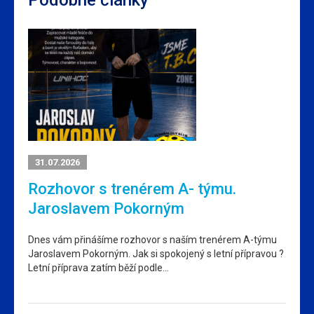
Podobné články
31.07.2026
Rozhovor s trenérem A- týmu.
Jaroslavem Pokorným
Dnes vám přinášíme rozhovor s naším trenérem A-týmu
Jaroslavem Pokorným. Jak si spokojený s letní přípravou ?
Letní příprava zatím běží podle…