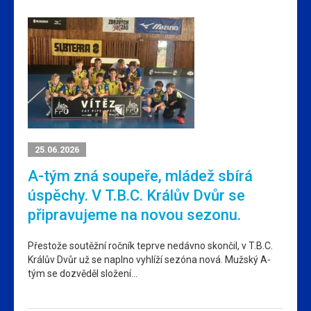
25.06.2026
A-tým zná soupeře, mládež sbírá
úspěchy. V T.B.C. Králův Dvůr se
připravujeme na novou sezonu.
Přestože soutěžní ročník teprve nedávno skončil, v T.B.C.
Králův Dvůr už se naplno vyhlíží sezóna nová. Mužský A-
tým se dozvěděl složení…