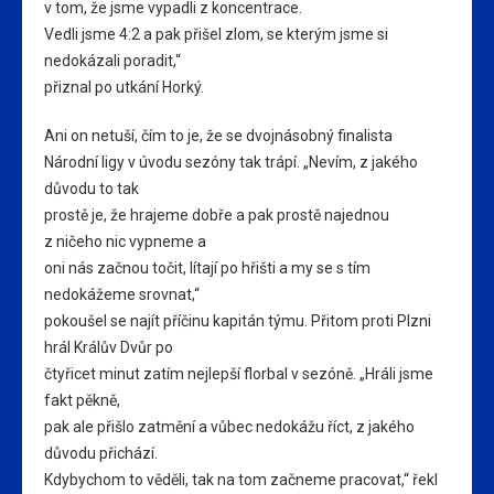
v tom, že jsme vypadli z koncentrace.
Vedli jsme 4:2 a pak přišel zlom, se kterým jsme si
nedokázali poradit,“
přiznal po utkání Horký.
Ani on netuší, čím to je, že se dvojnásobný finalista
Národní ligy v úvodu sezóny tak trápí. „Nevím, z jakého
důvodu to tak
prostě je, že hrajeme dobře a pak prostě najednou
z ničeho nic vypneme a
oni nás začnou točit, lítají po hřišti a my se s tím
nedokážeme srovnat,“
pokoušel se najít příčinu kapitán týmu. Přitom proti Plzni
hrál Králův Dvůr po
čtyřicet minut zatím nejlepší florbal v sezóně. „Hráli jsme
fakt pěkně,
pak ale přišlo zatmění a vůbec nedokážu říct, z jakého
důvodu přichází.
Kdybychom to věděli, tak na tom začneme pracovat,“ řekl