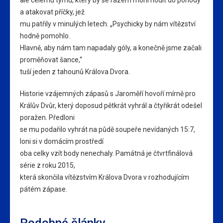
ale celému týmu, který by se rázem mohl hodit do pohody
a atakovat příčky, jež
mu patřily v minulých letech. „Psychicky by nám vítězství
hodně pomohlo.
Hlavně, aby nám tam napadaly góly, a konečně jsme začali
proměňovat šance,“
tuší jeden z tahounů Králova Dvora.
Historie vzájemných zápasů s Jaroměří hovoří mírně pro
Králův Dvůr, který doposud pětkrát vyhrál a čtyřikrát odešel
poražen. Předloni
se mu podařilo vyhrát na půdě soupeře nevídaných 15:7,
loni si v domácím prostředí
oba celky vzít body nenechaly. Památná je čtvrtfinálová
série z roku 2015,
která skončila vítězstvím Králova Dvora v rozhodujícím
pátém zápase.