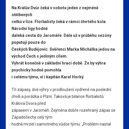
Na Králův Dvůr čeká v sobotu jeden z nejméně
oblíbených
celků v lize. Florbalisty čeká v rámci čtvrtého kola
Národní ligy hodně
daleká cesta do Jaroměře. Dále už v průběhu sezóny
poputují pouze do
Českých Budějovic. Svěřenci Marka Michálka jedou na
východ Čech s jediným cílem.
Vyhrát konečně v základní hrací době. Že by výhra
psychicky hodně pomohla
i celému týmu, ví i kapitán Karel Horký.
Tři zápasy, dvě výhry v prodloužení vydřené na poslední
chvíli a porážka s Plzní. Taková je bilance florbalistů
Králova Dvora před
zápasem v Jaroměři. Zejména dobře rozehraný zápas se
Západočechy celý tým
hodně mrzel i samotného vůdce týmu. „Problém nastal