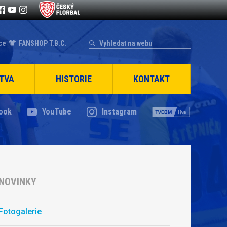
ce
FANSHOP T.B.C.
TVA
HISTORIE
KONTAKT
ook
YouTube
Instagram
NOVINKY
Fotogalerie