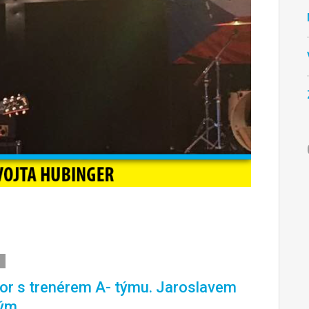
r s trenérem A- týmu. Jaroslavem
ým