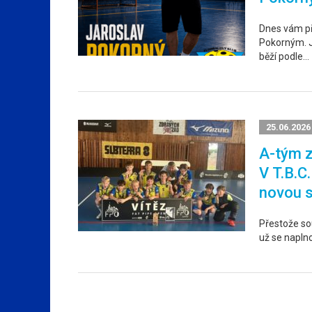
Dnes vám p
Pokorným. Ja
běží podle…
25.06.2026
A-tým z
V T.B.C
novou 
Přestože sou
už se napln