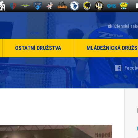
Členská sek
OSTATNÍ DRUŽSTVA
MLÁDEŽNICKÁ DRUŽS
Faceb