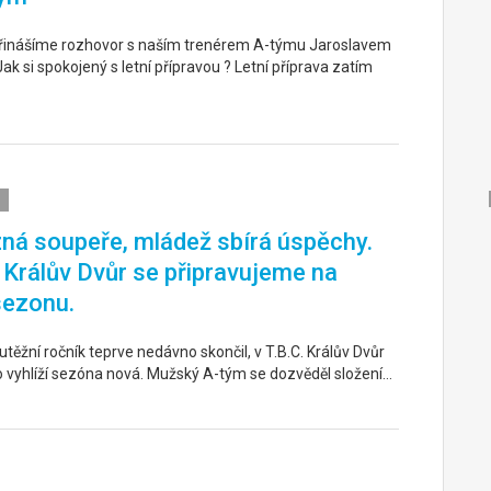
řinášíme rozhovor s naším trenérem A-týmu Jaroslavem
k si spokojený s letní přípravou ? Letní příprava zatím
ná soupeře, mládež sbírá úspěchy.
. Králův Dvůr se připravujeme na
sezonu.
těžní ročník teprve nedávno skončil, v T.B.C. Králův Dvůr
o vyhlíží sezóna nová. Mužský A-tým se dozvěděl složení…