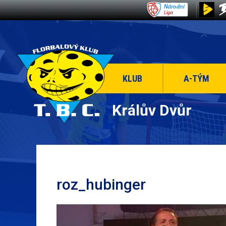
KLUB
A-TÝM
Králův Dvůr
roz_hubinger