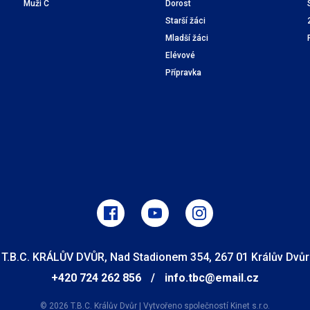
Muži C
Dorost
Starší žáci
Mladší žáci
Elévové
Přípravka
T.B.C. KRÁLŮV DVŮR, Nad Stadionem 354, 267 01 Králův Dvůr
+420 724 262 856
/
info.tbc@email.cz
© 2026 T.B.C. Králův Dvůr
|
Vytvořeno společností
Kinet s.r.o.