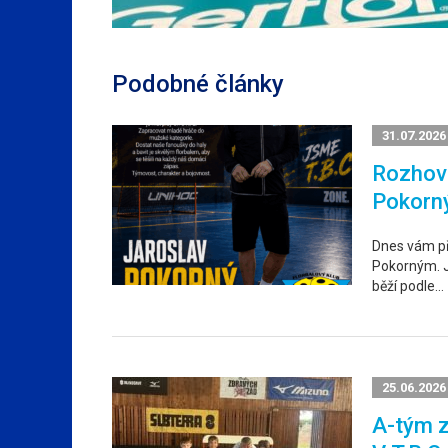
Podobné články
31.07.2026
Rozhovo
Pokorn
Dnes vám p
Pokorným. Ja
běží podle…
25.06.2026
A-tým z