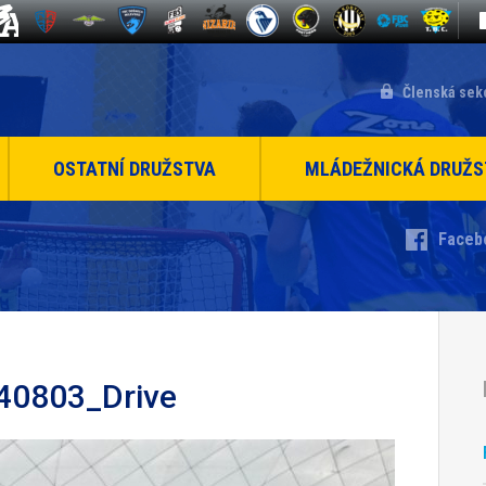
Členská sek
OSTATNÍ DRUŽSTVA
MLÁDEŽNICKÁ DRUŽS
Faceb
40803_Drive