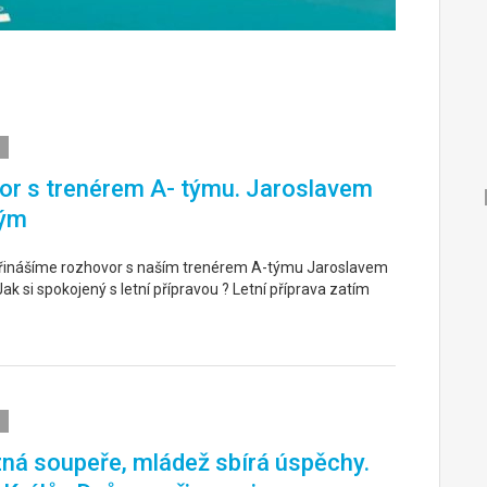
r s trenérem A- týmu. Jaroslavem
ým
řinášíme rozhovor s naším trenérem A-týmu Jaroslavem
k si spokojený s letní přípravou ? Letní příprava zatím
ná soupeře, mládež sbírá úspěchy.