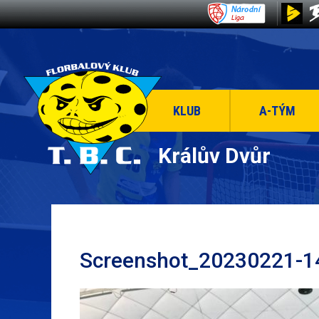
KLUB
A-TÝM
Králův Dvůr
Screenshot_20230221-1