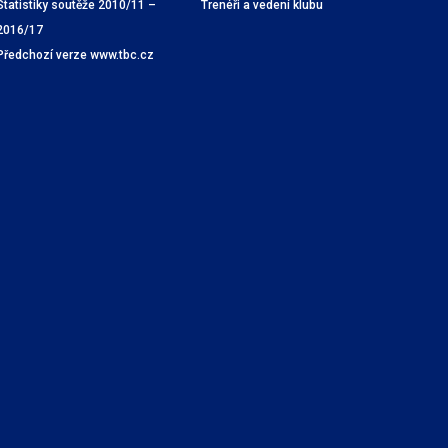
Statistiky soutěže 2010/11 –
Trenéři a vedení klubu
2016/17
Předchozí verze www.tbc.cz