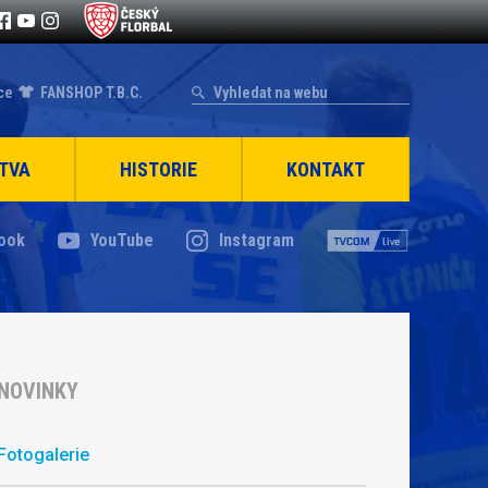
ce
FANSHOP T.B.C.
TVA
HISTORIE
KONTAKT
ook
YouTube
Instagram
NOVINKY
Fotogalerie