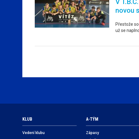
V T.B.C
novou 
Přestože sou
už se napln
KLUB
A-TÝM
Vedení klubu
Zápasy