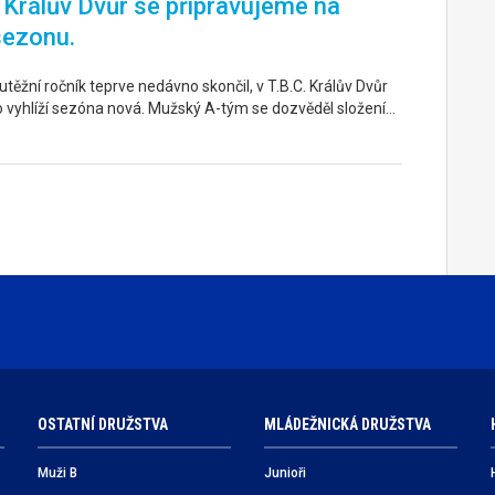
. Králův Dvůr se připravujeme na
sezonu.
těžní ročník teprve nedávno skončil, v T.B.C. Králův Dvůr
o vyhlíží sezóna nová. Mužský A-tým se dozvěděl složení…
OSTATNÍ DRUŽSTVA
MLÁDEŽNICKÁ DRUŽSTVA
Muži B
Junioři