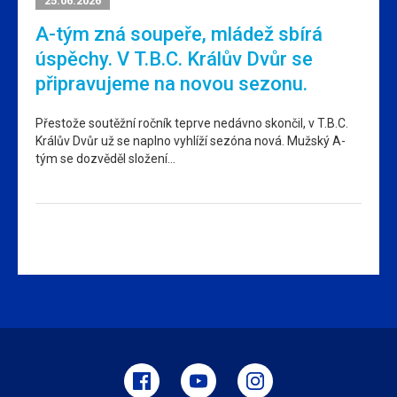
25.06.2026
A-tým zná soupeře, mládež sbírá
úspěchy. V T.B.C. Králův Dvůr se
připravujeme na novou sezonu.
Přestože soutěžní ročník teprve nedávno skončil, v T.B.C.
Králův Dvůr už se naplno vyhlíží sezóna nová. Mužský A-
tým se dozvěděl složení…