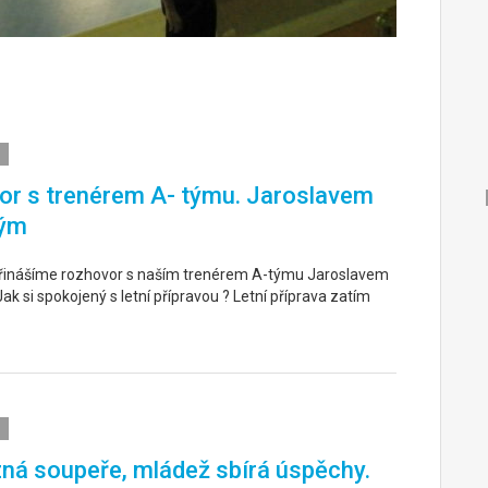
r s trenérem A- týmu. Jaroslavem
ým
řinášíme rozhovor s naším trenérem A-týmu Jaroslavem
k si spokojený s letní přípravou ? Letní příprava zatím
ná soupeře, mládež sbírá úspěchy.