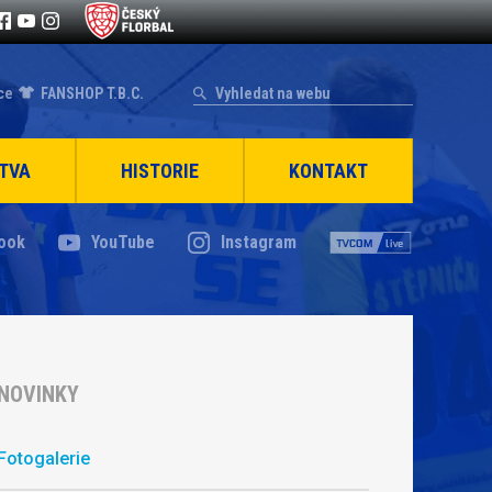
ce
FANSHOP T.B.C.
TVA
HISTORIE
KONTAKT
ook
YouTube
Instagram
NOVINKY
Fotogalerie