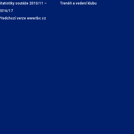
Statistiky soutěže 2010/11 –
Trenéři a vedení klubu
2016/17
Předchozí verze www.tbc.cz