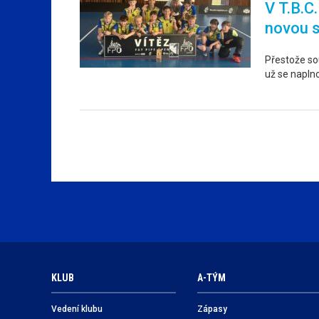
V T.B.C
novou 
Přestože sou
už se napln
KLUB
A-TÝM
Vedení klubu
Zápasy