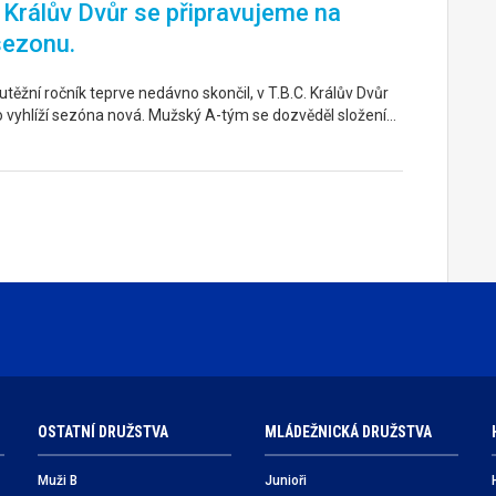
. Králův Dvůr se připravujeme na
sezonu.
těžní ročník teprve nedávno skončil, v T.B.C. Králův Dvůr
o vyhlíží sezóna nová. Mužský A-tým se dozvěděl složení…
OSTATNÍ DRUŽSTVA
MLÁDEŽNICKÁ DRUŽSTVA
Muži B
Junioři