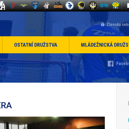
Členská sek
OSTATNÍ DRUŽSTVA
MLÁDEŽNICKÁ DRUŽS
Faceb
ERA