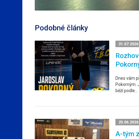
Podobné články
31.07.2026
Rozhovo
Pokorn
Dnes vám p
Pokorným. Ja
běží podle…
25.06.2026
A-tým z