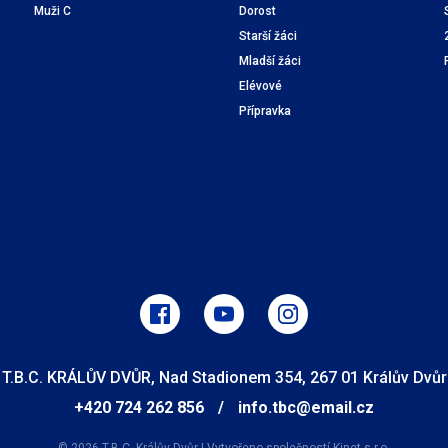
Muži C
Dorost
Starší žáci
Mladší žáci
Elévové
Přípravka
T.B.C. KRÁLŮV DVŮR, Nad Stadionem 354, 267 01 Králův Dvůr
+420 724 262 856
/
info.tbc@email.cz