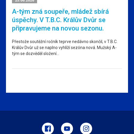
25.06.2026
A-tým zná soupeře, mládež sbírá
úspěchy. V T.B.C. Králův Dvůr se
připravujeme na novou sezonu.
Přestože soutěžní ročník teprve nedávno skončil, v T.B.C.
Králův Dvůr už se naplno vyhlíží sezóna nová. Mužský A-
tým se dozvěděl složení…