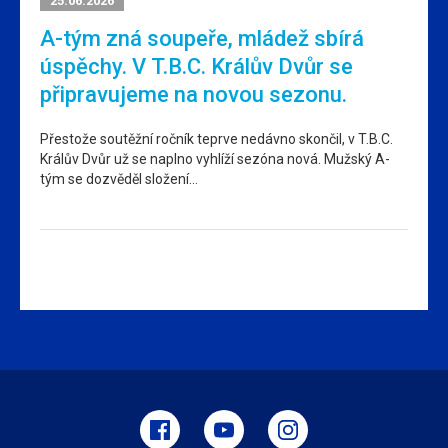
25.06.2026
A-tým zná soupeře, mládež sbírá
úspěchy. V T.B.C. Králův Dvůr se
připravujeme na novou sezonu.
Přestože soutěžní ročník teprve nedávno skončil, v T.B.C.
Králův Dvůr už se naplno vyhlíží sezóna nová. Mužský A-
tým se dozvěděl složení…