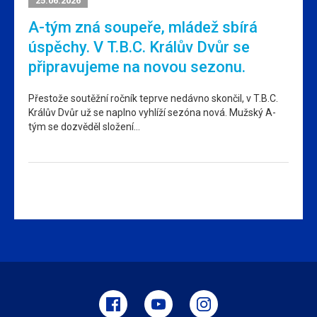
25.06.2026
A-tým zná soupeře, mládež sbírá
úspěchy. V T.B.C. Králův Dvůr se
připravujeme na novou sezonu.
Přestože soutěžní ročník teprve nedávno skončil, v T.B.C.
Králův Dvůr už se naplno vyhlíží sezóna nová. Mužský A-
tým se dozvěděl složení…