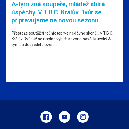
A-tým zná soupeře, mládež sbírá
úspěchy. V T.B.C. Králův Dvůr se
připravujeme na novou sezonu.
Přestože soutěžní ročník teprve nedávno skončil, v T.B.C.
Králův Dvůr už se naplno vyhlíží sezóna nová. Mužský A-
tým se dozvěděl složení…