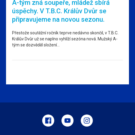
A-tým zná soupeře, mládež sbírá
úspěchy. V T.B.C. Králův Dvůr se
připravujeme na novou sezonu.
Přestože soutěžní ročník teprve nedávno skončil, v T.B.C.
Králův Dvůr už se naplno vyhlíží sezóna nová. Mužský A-
tým se dozvěděl složení…