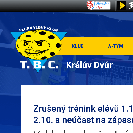
KLUB
A-TÝM
Králův Dvůr
Zrušený trénink elévů 1.
2.10. a neúčast na zápas