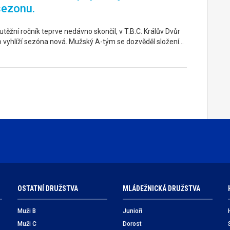
sezonu.
těžní ročník teprve nedávno skončil, v T.B.C. Králův Dvůr
o vyhlíží sezóna nová. Mužský A-tým se dozvěděl složení…
OSTATNÍ DRUŽSTVA
MLÁDEŽNICKÁ DRUŽSTVA
Muži B
Junioři
Muži C
Dorost