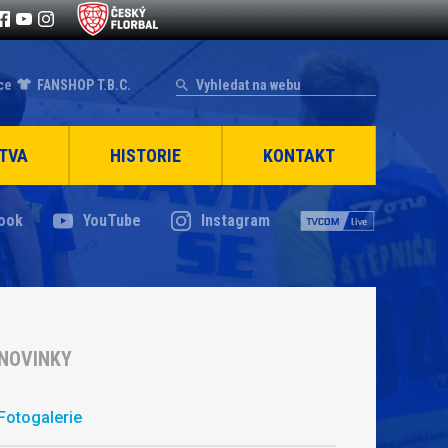
ce
FANSHOP T.B.C.
TVA
HISTORIE
KONTAKT
ook
YouTube
Instagram
NOVINKY
Fotogalerie