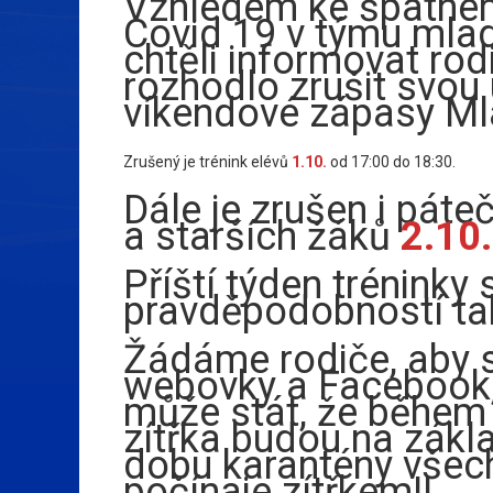
Vzhledem ke špatném
Covid 19 v týmu mla
chtěli informovat rod
rozhodlo zrušit svou
víkendové zápasy M
Zrušený je trénink elévů
1.10.
od 17:00 do 18:30.
Dále je zrušen i páte
a starších žáků
2.10.
Příští týden tréninky 
pravděpodobností ta
Žádáme rodiče, aby s
webovky a Facebook,
může stát, že během
zítřka budou na zákl
dobu karantény všec
počínaje zítřkem!!