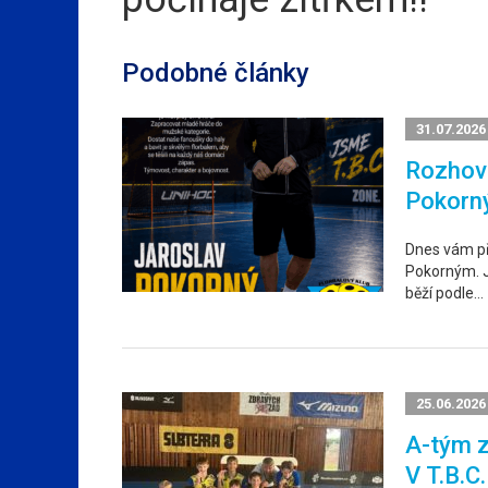
Podobné články
31.07.2026
Rozhovo
Pokorn
Dnes vám p
Pokorným. Ja
běží podle…
25.06.2026
A-tým z
V T.B.C