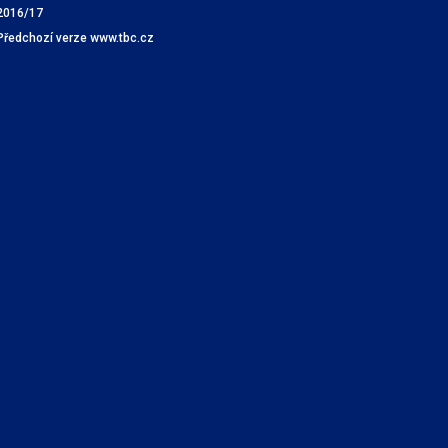
2016/17
Předchozí verze www.tbc.cz