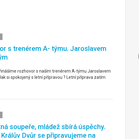
r s trenérem A- týmu. Jaroslavem
ým
řinášíme rozhovor s naším trenérem A-týmu Jaroslavem
k si spokojený s letní přípravou ? Letní příprava zatím
ná soupeře, mládež sbírá úspěchy.
. Králův Dvůr se připravujeme na