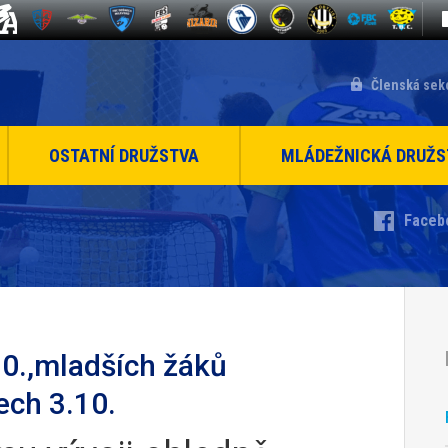
Členská sek
OSTATNÍ DRUŽSTVA
MLÁDEŽNICKÁ DRUŽS
Faceb
10.,mladších žáků
ech 3.10.