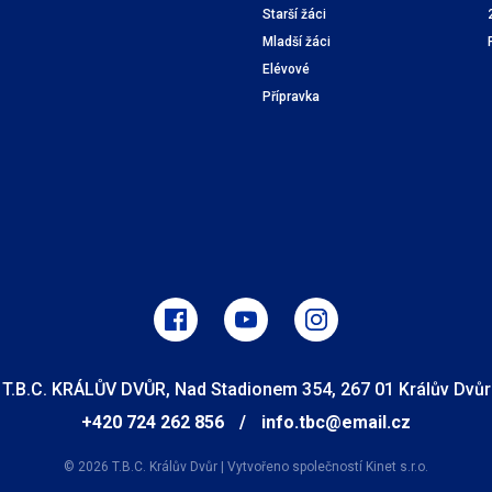
Starší žáci
Mladší žáci
Elévové
Přípravka
T.B.C. KRÁLŮV DVŮR, Nad Stadionem 354, 267 01 Králův Dvůr
+420 724 262 856
/
info.tbc@email.cz
© 2026 T.B.C. Králův Dvůr
|
Vytvořeno společností
Kinet s.r.o.