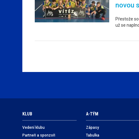
novou 
Přestože sou
už se napln
KLUB
A-TÝM
Vedení klubu
Zápasy
Partneři a sponzoři
Tabulka