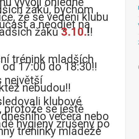
u vývoji ohledně
dších žáků, bychom
iče, že se vedení klubu
 účast a neodjet na
ladších žáků
3.10.
!
!
ční trénink mladších
od 17:00 do 18:30!!
s největší
ktéž nebudou!!
ledovali klubové
 protože se ještě
 dnešního večera nebo
adě hygieny zrušeny po
hny tréninky mládeže