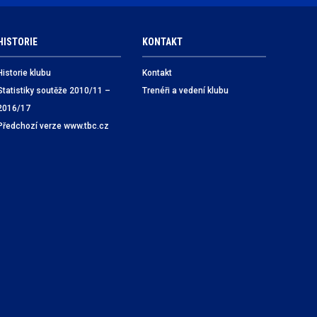
HISTORIE
KONTAKT
Historie klubu
Kontakt
Statistiky soutěže 2010/11 –
Trenéři a vedení klubu
2016/17
Předchozí verze www.tbc.cz