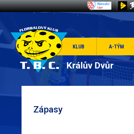
KLUB
A-TÝM
Králův Dvůr
Zápasy