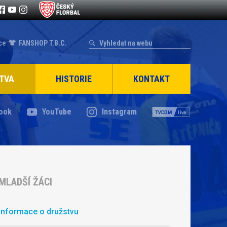
ce
FANSHOP T.B.C.
TVA
HISTORIE
KONTAKT
ook
YouTube
Instagram
MLADŠÍ ŽÁCI
Informace o družstvu