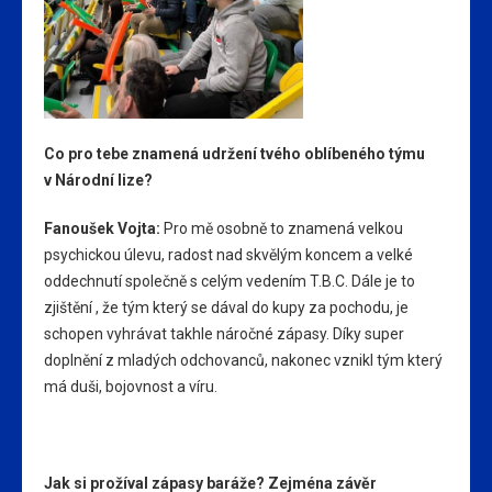
Co pro tebe znamená udržení tvého oblíbeného týmu
v Národní lize?
Fanoušek Vojta:
Pro mě osobně to znamená velkou
psychickou úlevu, radost nad skvělým koncem a velké
oddechnutí společně s celým vedením T.B.C. Dále je to
zjištění , že tým který se dával do kupy za pochodu, je
schopen vyhrávat takhle náročné zápasy. Díky super
doplnění z mladých odchovanců, nakonec vznikl tým který
má duši, bojovnost a víru.
Jak si prožíval zápasy baráže? Zejména závěr