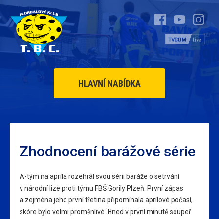
HLAVNÍ NABÍDKA
Zhodnocení barážové série
A-tým na apríla rozehrál svou sérii baráže o setrvání
v národní lize proti týmu FBŠ Gorily Plzeň. První zápas
a zejména jeho první třetina připomínala aprílové počasí,
skóre bylo velmi proměnlivé. Hned v první minutě soupeř