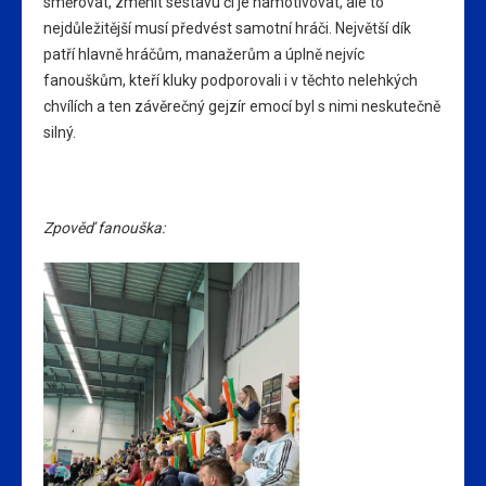
směřovat, změnit sestavu či je namotivovat, ale to
nejdůležitější musí předvést samotní hráči. Největší dík
patří hlavně hráčům, manažerům a úplně nejvíc
fanouškům, kteří kluky podporovali i v těchto nelehkých
chvílích a ten závěrečný gejzír emocí byl s nimi neskutečně
silný.
Zpověď fanouška: