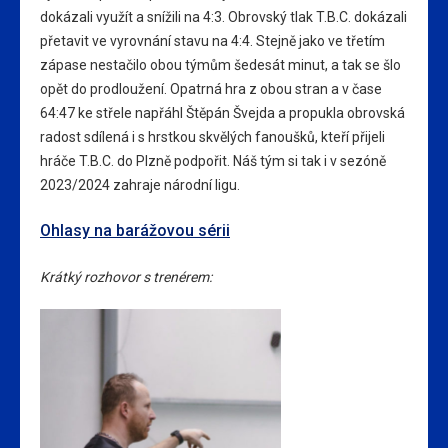
dokázali využít a snížili na 4:3. Obrovský tlak T.B.C. dokázali
přetavit ve vyrovnání stavu na 4:4. Stejně jako ve třetím
zápase nestačilo obou týmům šedesát minut, a tak se šlo
opět do prodloužení. Opatrná hra z obou stran a v čase
64:47 ke střele napřáhl Štěpán Švejda a propukla obrovská
radost sdílená i s hrstkou skvělých fanoušků, kteří přijeli
hráče T.B.C. do Plzně podpořit. Náš tým si tak i v sezóně
2023/2024 zahraje národní ligu.
Ohlasy na barážovou sérii
Krátký rozhovor s trenérem: