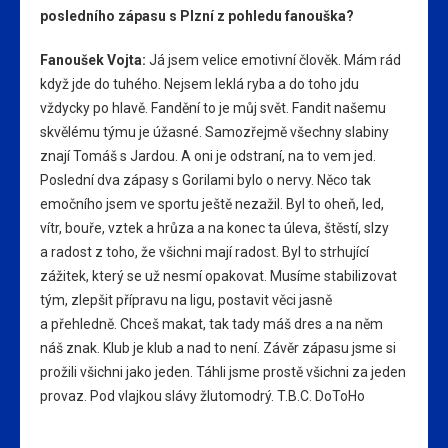
posledního zápasu s Plzní z pohledu fanouška?
Fanoušek Vojta:
Já jsem velice emotivní člověk. Mám rád
když jde do tuhého. Nejsem leklá ryba a do toho jdu
vždycky po hlavě. Fandění to je můj svět. Fandit našemu
skvělému týmu je úžasné. Samozřejmě všechny slabiny
znají Tomáš s Jardou. A oni je odstraní, na to vem jed.
Poslední dva zápasy s Gorilami bylo o nervy. Něco tak
emočního jsem ve sportu ještě nezažil. Byl to oheň, led,
vítr, bouře, vztek a hrůza a na konec ta úleva, štěstí, slzy
a radost z toho, že všichni mají radost. Byl to strhující
zážitek, který se už nesmí opakovat. Musíme stabilizovat
tým, zlepšit přípravu na ligu, postavit věci jasně
a přehledně. Chceš makat, tak tady máš dres a na něm
náš znak. Klub je klub a nad to není. Závěr zápasu jsme si
prožili všichni jako jeden. Táhli jsme prostě všichni za jeden
provaz. Pod vlajkou slávy žlutomodrý. T.B.C. DoToHo