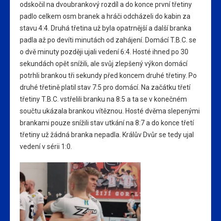
odskočil na dvoubrankový rozdíl a do konce první třetiny
padlo celkem osm branek a hráči odcházeli do kabin za
stavu 4:4. Druhá třetina už byla opatrnější a další branka
padla až po devíti minutách od zahájení. Domácí T.B.C. se
o dvě minuty později ujali vedení 6:4. Hosté ihned po 30
sekundách opět snížili, ale svůj zlepšený výkon domácí
potrhli brankou tři sekundy před koncem druhé třetiny. Po
druhé třetině platil stav 7:5 pro domácí. Na začátku třetí
třetiny T.B.C. vstřelili branku na 8:5 a ta se v konečném
součtu ukázala brankou vítěznou. Hosté dvěma slepenými
brankami pouze snížili stav utkání na 8:7 a do konce třetí
třetiny už žádná branka nepadla. Králův Dvůr se tedy ujal
vedení v sérii 1:0.