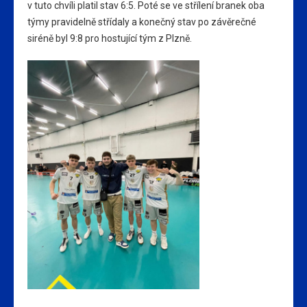
v tuto chvíli platil stav 6:5. Poté se ve střílení branek oba
týmy pravidelně střídaly a konečný stav po závěrečné
siréně byl 9:8 pro hostující tým z Plzně.