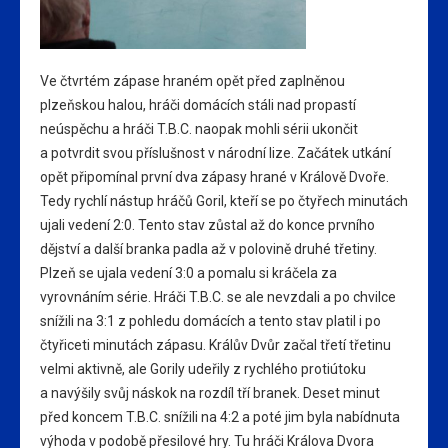
Ve čtvrtém zápase hraném opět před zaplněnou
plzeňskou halou, hráči domácích stáli nad propastí
neúspěchu a hráči T.B.C. naopak mohli sérii ukončit
a potvrdit svou příslušnost v národní lize. Začátek utkání
opět připomínal první dva zápasy hrané v Králově Dvoře.
Tedy rychlí nástup hráčů Goril, kteří se po čtyřech minutách
ujali vedení 2:0. Tento stav zůstal až do konce prvního
dějství a další branka padla až v polovině druhé třetiny.
Plzeň se ujala vedení 3:0 a pomalu si kráčela za
vyrovnáním série. Hráči T.B.C. se ale nevzdali a po chvilce
snížili na 3:1 z pohledu domácích a tento stav platil i po
čtyřiceti minutách zápasu. Králův Dvůr začal třetí třetinu
velmi aktivně, ale Gorily udeřily z rychlého protiútoku
a navýšily svůj náskok na rozdíl tří branek. Deset minut
před koncem T.B.C. snížili na 4:2 a poté jim byla nabídnuta
výhoda v podobě přesilové hry. Tu hráči Králova Dvora