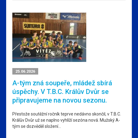
25.06.2026
A-tým zná soupeře, mládež sbírá
úspěchy. V T.B.C. Králův Dvůr se
připravujeme na novou sezonu.
Přestože soutěžní ročník teprve nedávno skončil, v T.B.C.
Králův Dvůr už se naplno vyhlíží sezóna nová. Mužský A-
tým se dozvěděl složení…