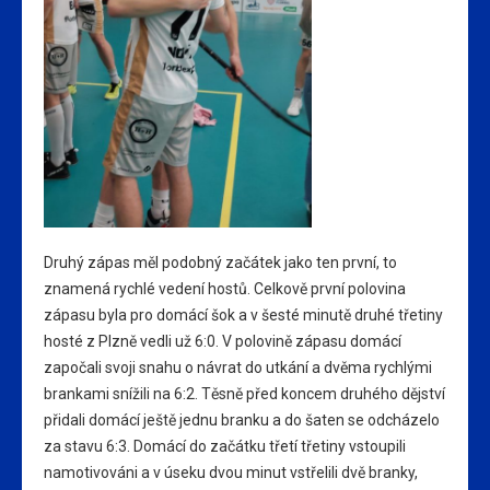
Druhý zápas měl podobný začátek jako ten první, to
znamená rychlé vedení hostů. Celkově první polovina
zápasu byla pro domácí šok a v šesté minutě druhé třetiny
hosté z Plzně vedli už 6:0. V polovině zápasu domácí
započali svoji snahu o návrat do utkání a dvěma rychlými
brankami snížili na 6:2. Těsně před koncem druhého dějství
přidali domácí ještě jednu branku a do šaten se odcházelo
za stavu 6:3. Domácí do začátku třetí třetiny vstoupili
namotivováni a v úseku dvou minut vstřelili dvě branky,