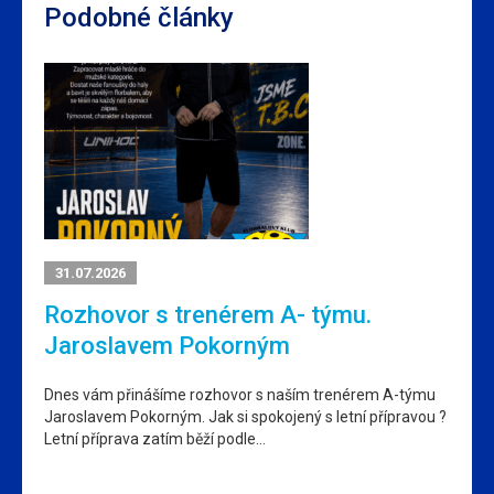
Podobné články
31.07.2026
Rozhovor s trenérem A- týmu.
Jaroslavem Pokorným
Dnes vám přinášíme rozhovor s naším trenérem A-týmu
Jaroslavem Pokorným. Jak si spokojený s letní přípravou ?
Letní příprava zatím běží podle…