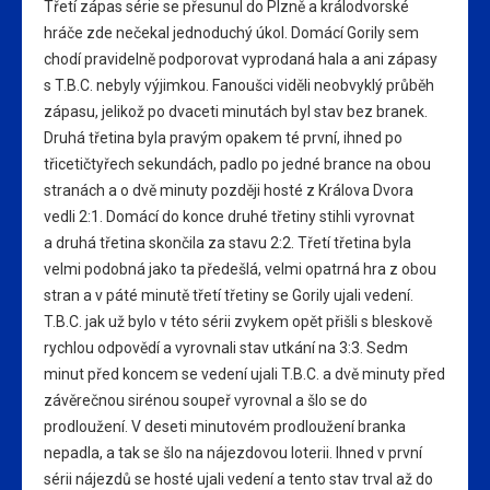
Třetí zápas série se přesunul do Plzně a králodvorské
hráče zde nečekal jednoduchý úkol. Domácí Gorily sem
chodí pravidelně podporovat vyprodaná hala a ani zápasy
s T.B.C. nebyly výjimkou. Fanoušci viděli neobvyklý průběh
zápasu, jelikož po dvaceti minutách byl stav bez branek.
Druhá třetina byla pravým opakem té první, ihned po
třicetičtyřech sekundách, padlo po jedné brance na obou
stranách a o dvě minuty později hosté z Králova Dvora
vedli 2:1. Domácí do konce druhé třetiny stihli vyrovnat
a druhá třetina skončila za stavu 2:2. Třetí třetina byla
velmi podobná jako ta předešlá, velmi opatrná hra z obou
stran a v páté minutě třetí třetiny se Gorily ujali vedení.
T.B.C. jak už bylo v této sérii zvykem opět přišli s bleskově
rychlou odpovědí a vyrovnali stav utkání na 3:3. Sedm
minut před koncem se vedení ujali T.B.C. a dvě minuty před
závěrečnou sirénou soupeř vyrovnal a šlo se do
prodloužení. V deseti minutovém prodloužení branka
nepadla, a tak se šlo na nájezdovou loterii. Ihned v první
sérii nájezdů se hosté ujali vedení a tento stav trval až do