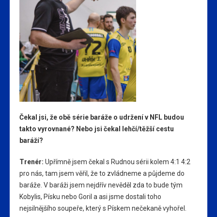
Čekal jsi, že obě série baráže o udržení v NFL budou
takto vyrovnané? Nebo jsi čekal lehčí/těžší cestu
baráží?
Trenér
:
Upřímně jsem čekal s Rudnou sérii kolem 4:1 4:2
pro nás, tam jsem věřil, že to zvládneme a půjdeme do
baráže. V baráži jsem nejdřív nevěděl zda to bude tým
Kobylis, Písku nebo Goril a asi jsme dostali toho
nejsilnějšího soupeře, který s Pískem nečekaně vyhořel.