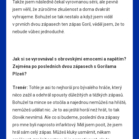
Takže jsem následně čekal vyrovnanou sérii, ale pevně
jsem věřil, že zúročíme zkušenost a doma dvakrát
vyhrajeme. Bohužel se tak nestalo a když jsem viděl
v prvních dvou zápasech ten zápas Goril, věděl jsem, že to
nebude vůbec jednoduché.
Jak si se vyrovnával s obrovskými emocemi a napětím?
Zejména po posledních dvou zápasech s Gorilama
Plzeň?
Trenér:
Tohle je asi to nejhorší pro bývalého hráče, který
něco zažil a odehrál spousty důležitých a těžkých zápasů.
Bohužel ta mince se otočila a najednou nemůžeš na hřiště,
nemůžeš udělat nic. Je to asi ještě horší než hrát, to tak
člověk nevnímá. Ale co si budeme, poslední dva zápasy
pro mne byli naprosto infarktový. Měl jsem pocit, že jsem
hrál sám celý zápas. Můžeš kluky usměrnit, někam