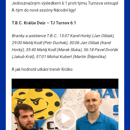
Jednoznačným výsledkem 6:1 proti týmu Turnova vstoupil
A-tým do nové sezóny Národní ligy!
T.B.C. Králův Dvůr – TJ Turnov 6:1
Branky a asistence T.B.C.:
15:07
Karel Horký
(Jan Olšiak)
,
29:00
Matěj Kodl
(Petr Duchek)
,
30:06
Jan Olšiak
(Karel
Horký)
,
35:40
Matěj Kodl
(Marek Sluka)
,
56:18
Pavel Dvořák
(Jakub Král)
,
57:01
Michal Kubert
(Martin Štěpnička)
A jak hodnotil utkání trenér Križko:
Video
přehrávač