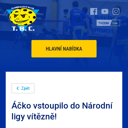
HLAVNÍ NABÍDKA
Zpět
Áčko vstoupilo do Národní
ligy vítězně!