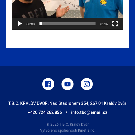
00:00
01:07
T.B.C. KRÁLŮV DVŮR, Nad Stadionem 354, 267 01 Králův Dvůr
+420 724 262 856
/
info.tbc@email.cz
© 2026 T.B.C. Králův Dvůr
Vytvořeno společností
Kinet s.r.o.