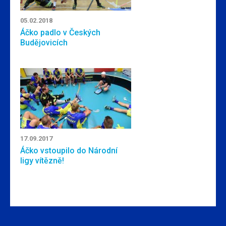
05.02.2018
Áčko padlo v Českých
Budějovicích
17.09.2017
Áčko vstoupilo do Národní
ligy vítězně!