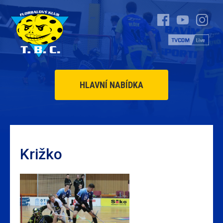
HLAVNÍ NABÍDKA
Križko