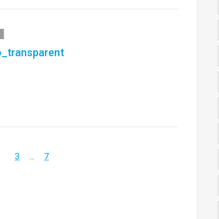
o_transparent
3
7
…