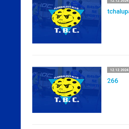
12.12.2024
tchalup
12.12.2024
266