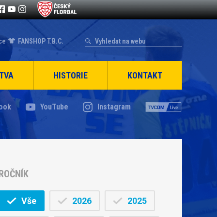
ce
FANSHOP T.B.C.
TVA
HISTORIE
KONTAKT
ook
YouTube
Instagram
ROČNÍK
Vše
2026
2025