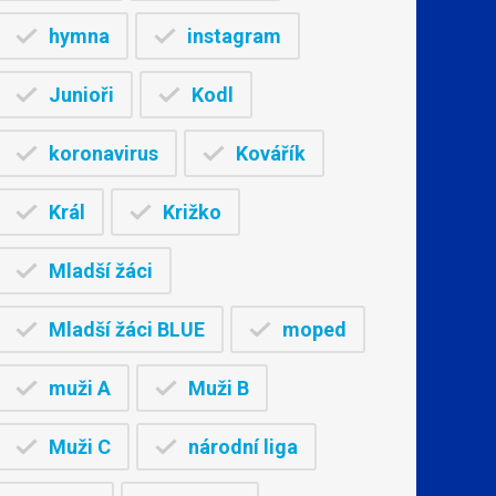
hymna
instagram
Junioři
Kodl
koronavirus
Kovářík
Král
Križko
Mladší žáci
Mladší žáci BLUE
moped
muži A
Muži B
Muži C
národní liga