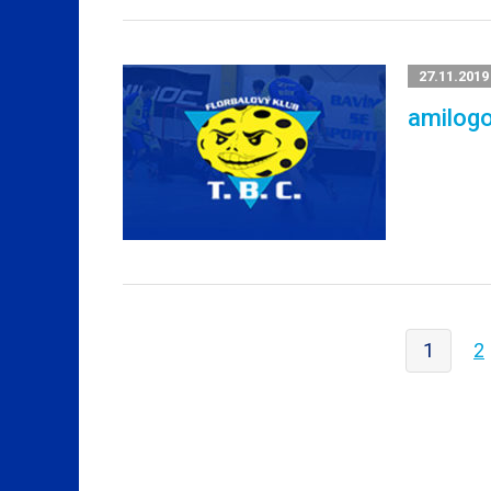
27.11.2019
amilog
1
2