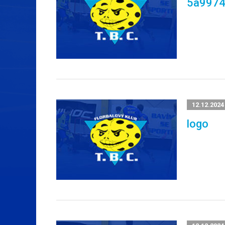
5a9974
12.12.2024
logo