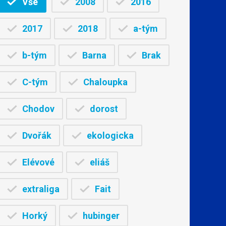
Vše
2008
2016
2017
2018
a-tým
b-tým
Barna
Brak
C-tým
Chaloupka
Chodov
dorost
Dvořák
ekologicka
Elévové
eliáš
extraliga
Fait
Horký
hubinger