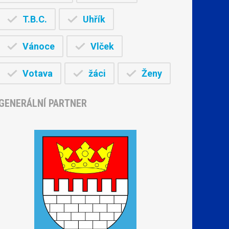
T.B.C.
Uhřík
Vánoce
Vlček
Votava
žáci
Ženy
GENERÁLNÍ PARTNER