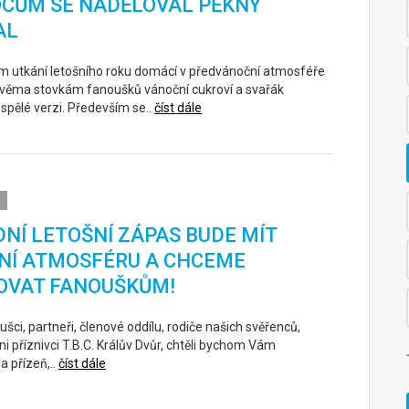
OCŮM SE NADĚLOVAL PĚKNÝ
AL
ím utkání letošního roku domácí v předvánoční atmosféře
 dvěma stovkám fanoušků vánoční cukroví a svařák
ospělé verzi. Především se..
číst dále
NÍ LETOŠNÍ ZÁPAS BUDE MÍT
NÍ ATMOSFÉRU A CHCEME
OVAT FANOUŠKŮM!
šci, partneři, členové oddílu, rodiče našich svěřenců,
ni příznivci T.B.C. Králův Dvůr, chtěli bychom Vám
a přízeň,..
číst dále