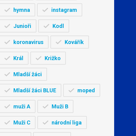
hymna
instagram
Junioři
Kodl
koronavirus
Kovářík
Král
Križko
Mladší žáci
Mladší žáci BLUE
moped
muži A
Muži B
Muži C
národní liga