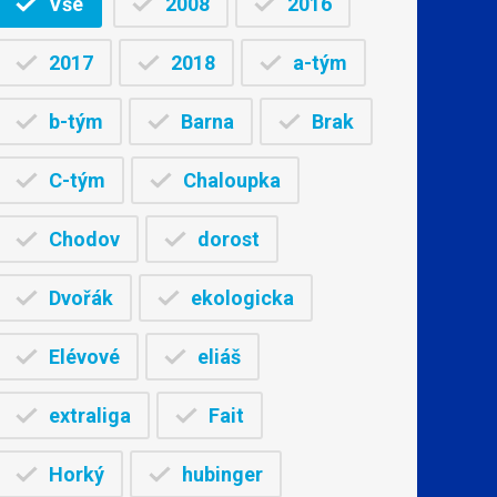
Vše
2008
2016
2017
2018
a-tým
b-tým
Barna
Brak
C-tým
Chaloupka
Chodov
dorost
Dvořák
ekologicka
Elévové
eliáš
extraliga
Fait
Horký
hubinger