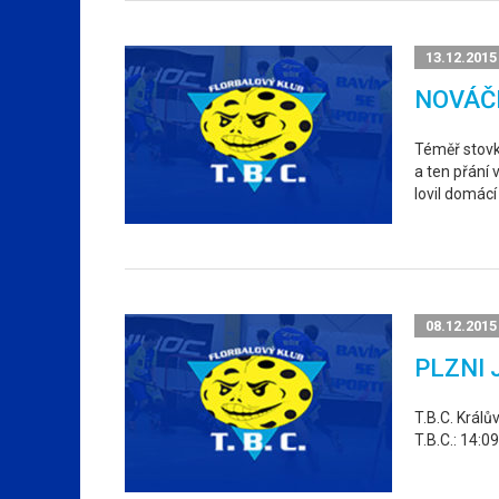
13.12.2015
NOVÁČ
Téměř stovk
a ten přání 
lovil domácí
08.12.2015
PLZNI 
T.B.C. Králů
T.B.C.: 14: