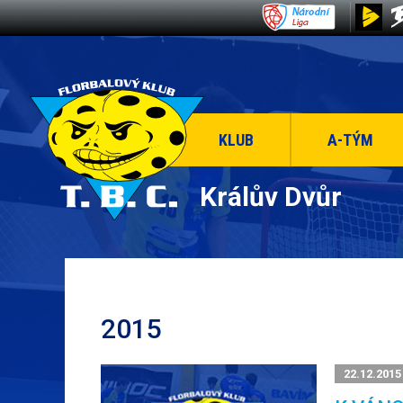
KLUB
A-TÝM
Králův Dvůr
2015
22.12.2015