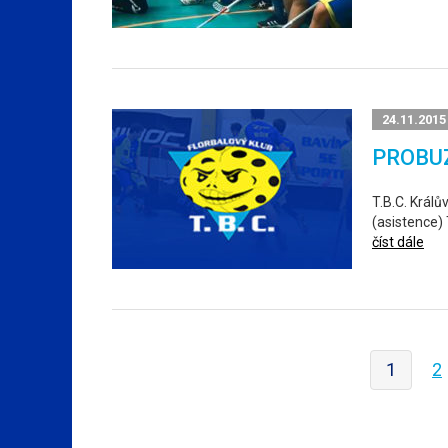
24.11.2015
PROBU
T.B.C. Králů
(asistence) 
číst dále
1
2