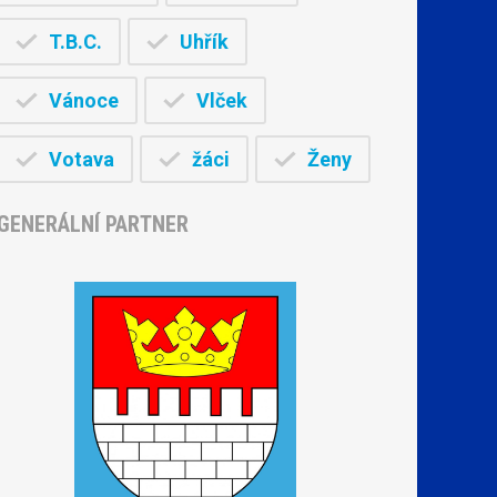
T.B.C.
Uhřík
Vánoce
Vlček
Votava
žáci
Ženy
GENERÁLNÍ PARTNER