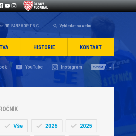
ce
FANSHOP T.B.C.
TVA
HISTORIE
KONTAKT
ook
YouTube
Instagram
ROČNÍK
Vše
2026
2025