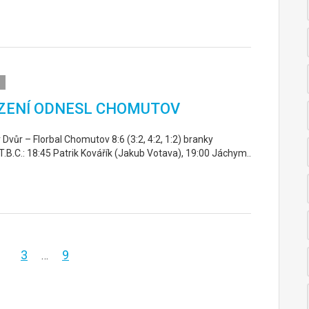
ZENÍ ODNESL CHOMUTOV
v Dvůr – Florbal Chomutov 8:6 (3:2, 4:2, 1:2) branky
T.B.C.: 18:45 Patrik Kovářík (Jakub Votava), 19:00 Jáchym..
3
9
…