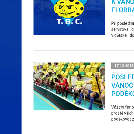
K VÁN
FLORB
Při posledn
servírovali
v dětské i d
17.12.2015
POSLED
VÁNOČ
PODĚK
Vážení fanou
prostě všich
poděkovat z