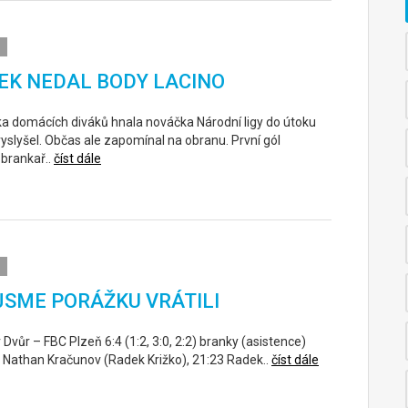
EK NEDAL BODY LACINO
a domácích diváků hnala nováčka Národní ligy do útoku
vyslyšel. Občas ale zapomínal na obranu. První gól
 brankař..
číst dále
JSME PORÁŽKU VRÁTILI
v Dvůr – FBC Plzeň 6:4 (1:2, 3:0, 2:2) branky (asistence)
09 Nathan Kračunov (Radek Križko), 21:23 Radek..
číst dále