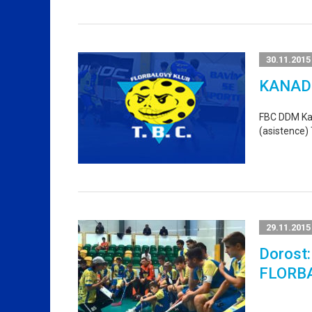
30.11.2015
KANAD
FBC DDM Kati
(asistence) 
29.11.2015
Dorost:
FLORB