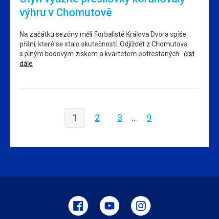
výhru v Chomutově
Na začátku sezóny měli florbalisté Králova Dvora spíše
přání, které se stalo skutečností. Odjíždět z Chomutova
s plným bodovým ziskem a kvartetem potrestaných..
číst
dále
1
2
3
9
…