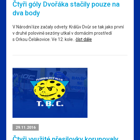
Čtyři góly Dvořáka stačily pouze na
dva body
V Národní lize začaly odvety. Králův Dvůr se tak jako první
v druhé polovině sezóny utkal v domácím prostředí
s Orkou Čelákovice. Ve 12. kole..
číst dále
29.11.2016
Čtyři využité přesilovky korunovaly