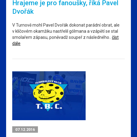
Hrajeme je pro fanoušky, říká Pavel
Dvořák
V Turnově mohl Pavel Dvořák dokonat parádní obrat, ale
v klíčovém okamžiku nastřelil gólmana a vzápětí se stal
smolařem zápasu, poněvadž soupeř z následného..
číst
dále
07.12.2016