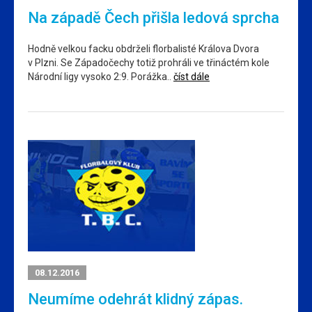
Na západě Čech přišla ledová sprcha
Hodně velkou facku obdrželi florbalisté Králova Dvora
v Plzni. Se Západočechy totiž prohráli ve třináctém kole
Národní ligy vysoko 2:9. Porážka..
číst dále
08.12.2016
Neumíme odehrát klidný zápas.