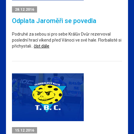
28.12.2016
Odplata Jaroměři se povedla
Podruhé za sebou si pro sebe Králův Dvůr rezervoval
poslední hrací víkend před Vánoci ve své hale. Florbalisté si
přichystali..
číst dále
15.12.2016