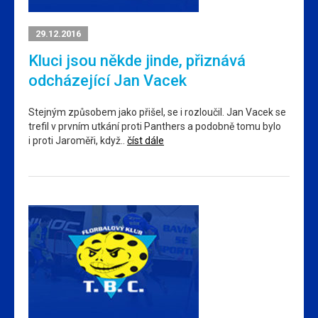
29.12.2016
Kluci jsou někde jinde, přiznává
odcházející Jan Vacek
Stejným způsobem jako přišel, se i rozloučil. Jan Vacek se
trefil v prvním utkání proti Panthers a podobně tomu bylo
i proti Jaroměři, když..
číst dále