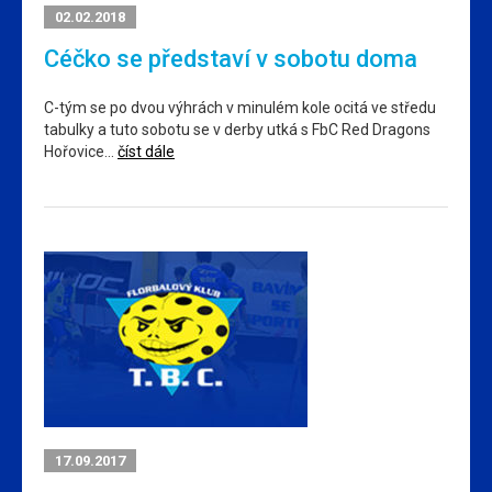
02.02.2018
Céčko se představí v sobotu doma
C-tým se po dvou výhrách v minulém kole ocitá ve středu
tabulky a tuto sobotu se v derby utká s FbC Red Dragons
Hořovice…
číst dále
17.09.2017