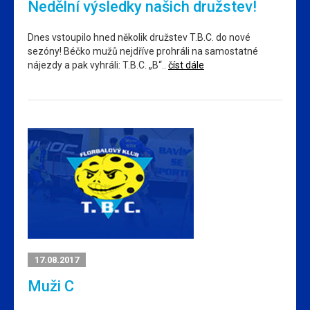
Nedělní výsledky našich družstev!
Dnes vstoupilo hned několik družstev T.B.C. do nové
sezóny! Béčko mužů nejdříve prohráli na samostatné
nájezdy a pak vyhráli: T.B.C. „B“..
číst dále
17.08.2017
Muži C