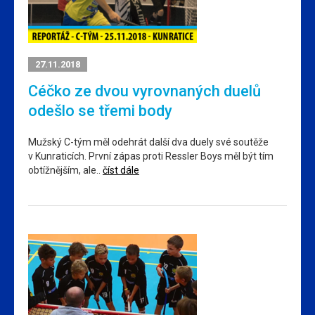
27.11.2018
Céčko ze dvou vyrovnaných duelů
odešlo se třemi body
Mužský C-tým měl odehrát další dva duely své soutěže
v Kunraticích. První zápas proti Ressler Boys měl být tím
obtížnějším, ale..
číst dále