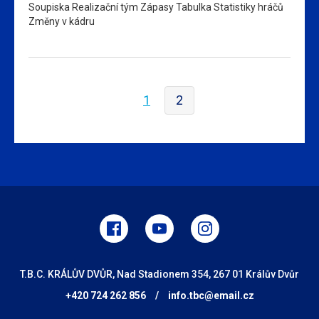
Soupiska Realizační tým Zápasy Tabulka Statistiky hráčů
Změny v kádru
1
2
T.B.C. KRÁLŮV DVŮR, Nad Stadionem 354, 267 01 Králův Dvůr
+420 724 262 856
/
info.tbc@email.cz