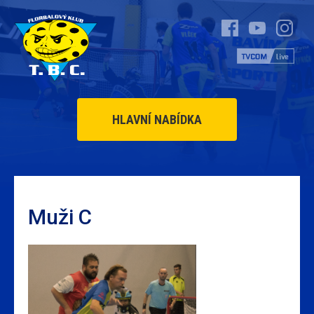
HLAVNÍ NABÍDKA
Muži C