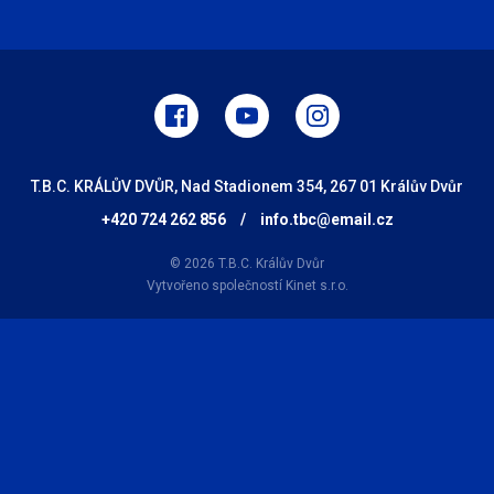
T.B.C. KRÁLŮV DVŮR, Nad Stadionem 354, 267 01 Králův Dvůr
+420 724 262 856
/
info.tbc@email.cz
© 2026 T.B.C. Králův Dvůr
Vytvořeno společností
Kinet s.r.o.