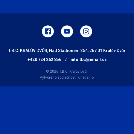
T.B.C. KRÁLŮV DVŮR, Nad Stadionem 354, 267 01 Králův Dvůr
+420 724 262 856
/
info.tbc@email.cz
© 2026 T.B.C. Králův Dvůr
Vytvořeno společností
Kinet s.r.o.