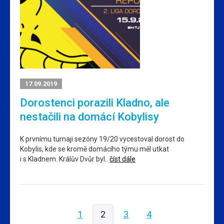
17.09.2019
Dorostenci porazili Kladno, ale
nestačili na domácí Kobylisy
K prvnímu turnaji sezóny 19/20 vycestoval dorost do
Kobylis, kde se kromě domácího týmu měl utkat
i s Kladnem. Králův Dvůr byl..
číst dále
1
2
3
4