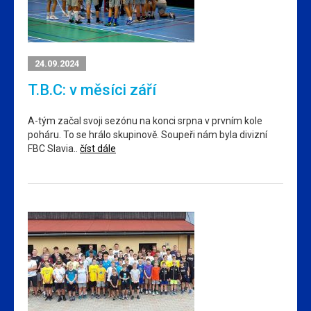
24.09.2024
T.B.C: v měsíci září
A-tým začal svoji sezónu na konci srpna v prvním kole
poháru. To se hrálo skupinově. Soupeři nám byla divizní
FBC Slavia..
číst dále