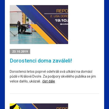
23.10.2019
Dorostenci doma zaváleli!
Dorostenci letos poprvé odehráli svá utkání na domácí
půdě v Králově Dvoře. Za podpory skvělého publika se jim
velice dařilo, ukázali..
číst dále