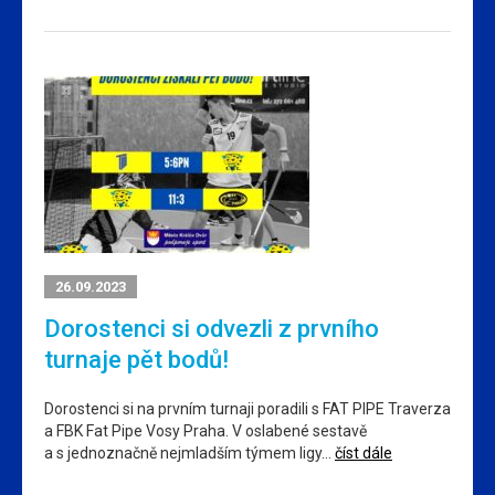
26.09.2023
Dorostenci si odvezli z prvního
turnaje pět bodů!
Dorostenci si na prvním turnaji poradili s FAT PIPE Traverza
a FBK Fat Pipe Vosy Praha. V oslabené sestavě
a s jednoznačně nejmladším týmem ligy…
číst dále