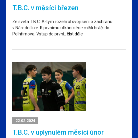
T.B.C. v měsíci březen
Ze světa T.B.C. A-tým rozehrál svoji sérii o záchranu
v Národní lize. K prvnímu utkání série mířili hráči do
Pelhřimova. Vstup do první..
číst dále
22.02.2024
T.B.C. v uplynulém měsíci únor