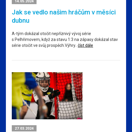
14.05.2024
Jak se vedlo našim hráčům v měsíci
dubnu
A-tým dokázal otočit nepříznivý vývoj série
s Pelhřimovem, když za stavu 1:3 na zápasy dokázal stav
série otočit ve svůj prospěch.Výhry..
číst dále
27.03.2024