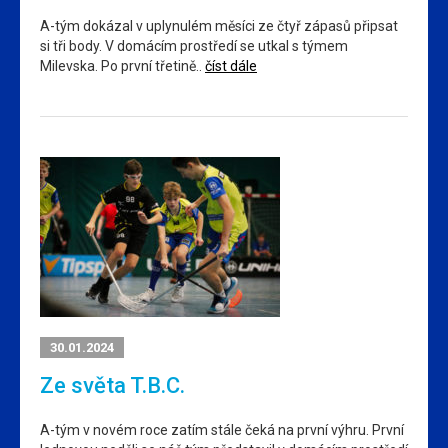
A-tým dokázal v uplynulém měsíci ze čtyř zápasů připsat
si tři body. V domácím prostředí se utkal s týmem
Milevska. Po první třetině..
číst dále
30.01.2024
Ze světa T.B.C.
A-tým v novém roce zatím stále čeká na první výhru. První