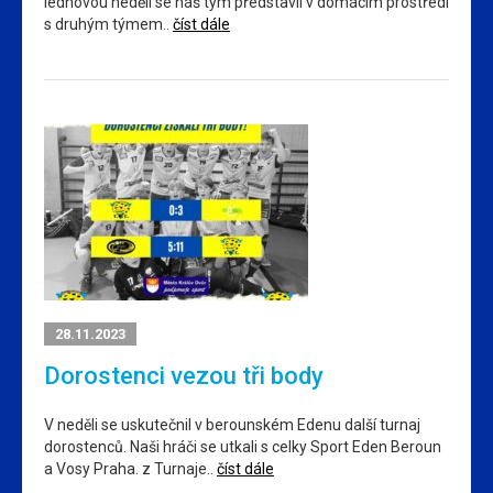
lednovou neděli se náš tým představil v domácím prostředí
s druhým týmem..
číst dále
28.11.2023
Dorostenci vezou tři body
V neděli se uskutečnil v berounském Edenu další turnaj
dorostenců. Naši hráči se utkali s celky Sport Eden Beroun
a Vosy Praha. z Turnaje..
číst dále