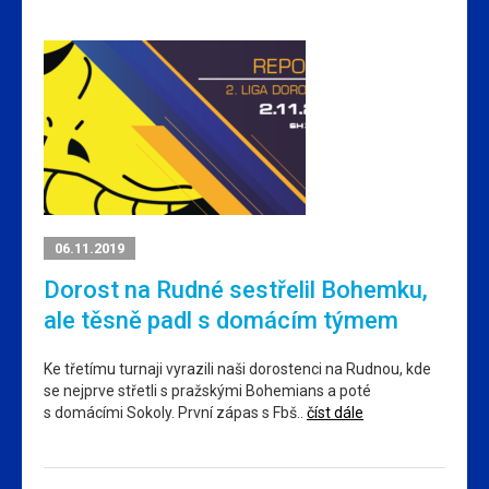
06.11.2019
Dorost na Rudné sestřelil Bohemku,
ale těsně padl s domácím týmem
Ke třetímu turnaji vyrazili naši dorostenci na Rudnou, kde
se nejprve střetli s pražskými Bohemians a poté
s domácími Sokoly. První zápas s Fbš..
číst dále