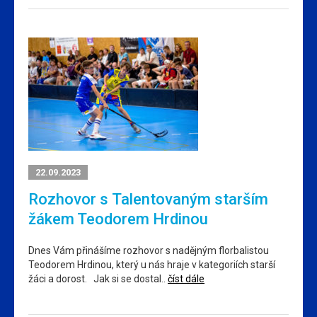
22.09.2023
Rozhovor s Talentovaným starším
žákem Teodorem Hrdinou
Dnes Vám přinášíme rozhovor s nadějným florbalistou
Teodorem Hrdinou, který u nás hraje v kategoriích starší
žáci a dorost. Jak si se dostal..
číst dále