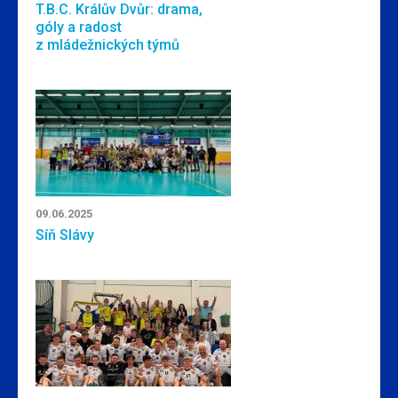
T.B.C. Králův Dvůr: drama,
góly a radost
z mládežnických týmů
09.06.2025
Síň Slávy