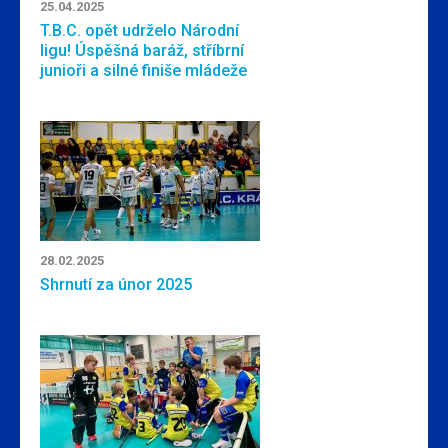
25.04.2025
T.B.C. opět udrželo Národní
ligu! Úspěšná baráž, stříbrní
junioři a silné finiše mládeže
28.02.2025
Shrnutí za únor 2025