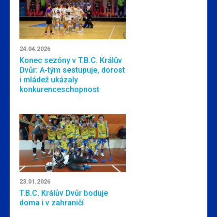
24.04.2026
Konec sezóny v T.B.C. Králův
Dvůr: A-tým sestupuje, dorost
i mládež ukázaly
konkurenceschopnost
23.01.2026
T.B.C. Králův Dvůr boduje
doma i v zahraničí