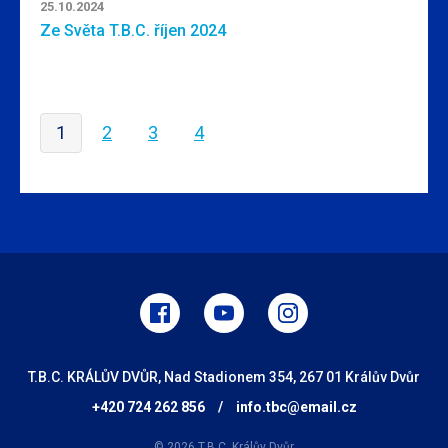
25.10.2024
Ze Světa T.B.C. říjen 2024
1
2
3
4
T.B.C. KRÁLŮV DVŮR, Nad Stadionem 354, 267 01 Králův Dvůr
+420 724 262 856
/
info.tbc@email.cz
© 2026 T.B.C. Králův Dvůr