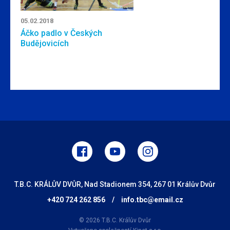
05.02.2018
Áčko padlo v Českých
Budějovicích
T.B.C. KRÁLŮV DVŮR, Nad Stadionem 354, 267 01 Králův Dvůr
+420 724 262 856
/
info.tbc@email.cz
© 2026 T.B.C. Králův Dvůr