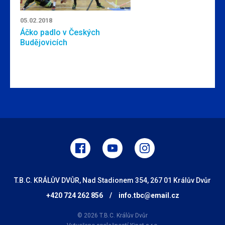
05.02.2018
Áčko padlo v Českých
Budějovicích
T.B.C. KRÁLŮV DVŮR, Nad Stadionem 354, 267 01 Králův Dvůr
+420 724 262 856
/
info.tbc@email.cz
© 2026 T.B.C. Králův Dvůr