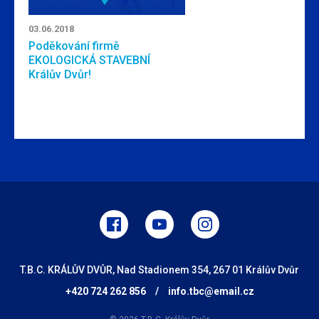
03.06.2018
Poděkování firmě
EKOLOGICKÁ STAVEBNÍ
Králův Dvůr!
T.B.C. KRÁLŮV DVŮR, Nad Stadionem 354, 267 01 Králův Dvůr
+420 724 262 856
/
info.tbc@email.cz