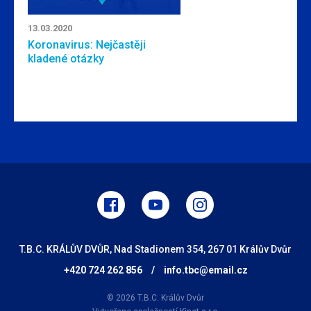
13.03.2020
Koronavirus: Nejčastěji
kladené otázky
T.B.C. KRÁLŮV DVŮR, Nad Stadionem 354, 267 01 Králův Dvůr
+420 724 262 856
/
info.tbc@email.cz
© 2026 T.B.C. Králův Dvůr