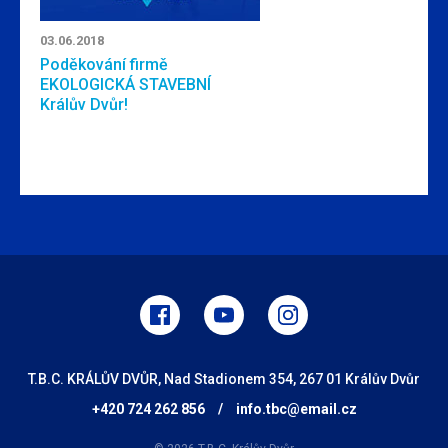
03.06.2018
Poděkování firmě
EKOLOGICKÁ STAVEBNÍ
Králův Dvůr!
T.B.C. KRÁLŮV DVŮR, Nad Stadionem 354, 267 01 Králův Dvůr
+420 724 262 856
/
info.tbc@email.cz